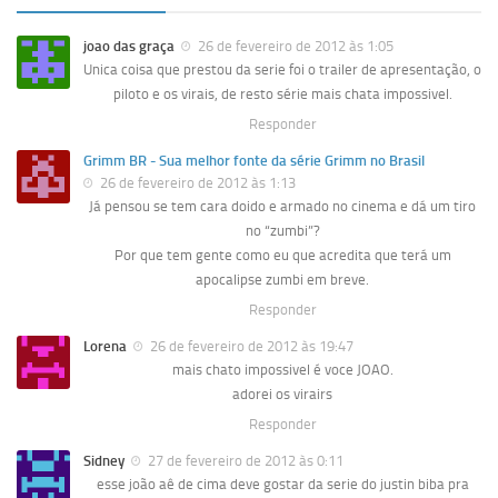
joao das graça
26 de fevereiro de 2012 às 1:05
Unica coisa que prestou da serie foi o trailer de apresentação, o
piloto e os virais, de resto série mais chata impossivel.
Responder
Grimm BR - Sua melhor fonte da série Grimm no Brasil
26 de fevereiro de 2012 às 1:13
Já pensou se tem cara doido e armado no cinema e dá um tiro
no “zumbi”?
Por que tem gente como eu que acredita que terá um
apocalipse zumbi em breve.
Responder
Lorena
26 de fevereiro de 2012 às 19:47
mais chato impossivel é voce JOAO.
adorei os virairs
Responder
Sidney
27 de fevereiro de 2012 às 0:11
esse joão aê de cima deve gostar da serie do justin biba pra