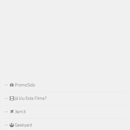
PromoSido
Já Viu Este Filme?
3em3
Geekyard