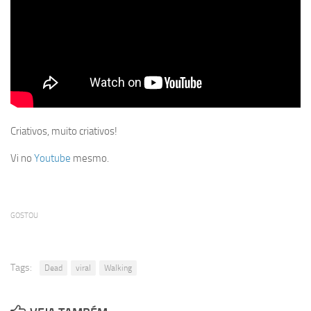
Criativos, muito criativos!
Vi no
Youtube
mesmo.
GOSTOU
Tags:
Dead
viral
Walking