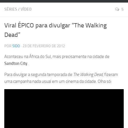
SÉRIES
/
VÍDEO
5
Viral ÉPICO para divulgar “The Walking
Dead”
POR
SIDO
· 23 DE FEVEREIRO DE 2012
Aconteceu na África do Sul, mais precisamente na cidade de
Sandton City
.
Para divulgar a segunda temporada de
The Walking Dead
, fizeram
uma campanha nada usual em um cinema da cidade. Olha só: