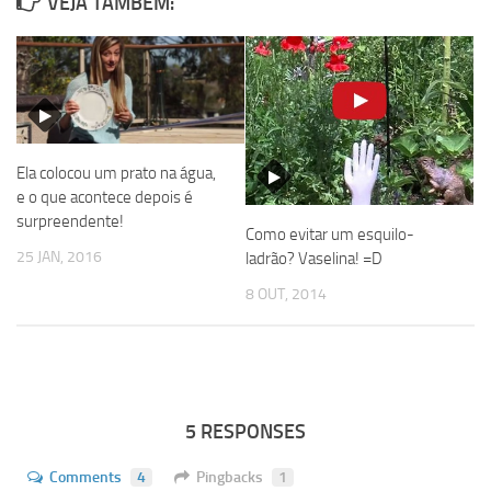
VEJA TAMBÉM:
Ela colocou um prato na água,
e o que acontece depois é
surpreendente!
Como evitar um esquilo-
25 JAN, 2016
ladrão? Vaselina! =D
8 OUT, 2014
5 RESPONSES
Comments
4
Pingbacks
1