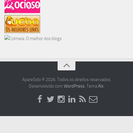
ApareSido © 2026. Todos os direitos reservados.
Desenvolvido com
WordPress
. Tema
Alx
.