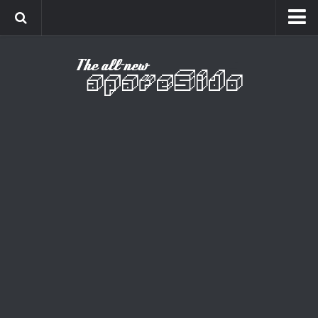
Home
Cinema
Curiosidades
Esportes
Games
Humor
Listas
Música
Séries
Universo
Vídeo