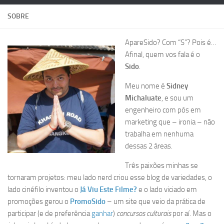
SOBRE
ApareSido? Com “S”? Pois é…
Afinal, quem vos fala é o
Sido
.
Meu nome é
Sidney
Michaluate
, e sou um
engenheiro com pós em
marketing que – ironia – não
trabalha em nenhuma
dessas 2 áreas.
Três paixões minhas se
tornaram projetos: meu lado nerd criou esse blog de variedades, o
lado cinéfilo inventou o
Já Viu Este Filme?
e o lado viciado em
promoções gerou o
PromoSido
–
um site que veio da prática de
participar (e de preferência
ganhar
)
concursos culturais
por aí. Mas o