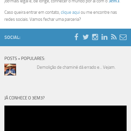
job
mais legal é, de longe, conhecer o mundo por aí com o
3em3
.
Caso queira entrar em contato,
clique aqui
ou me encontre nas
redes sociais. Vamos fechar uma parceria?
SOCIAL:
POSTS + POPULARES:
Demolição de chaminé dá errado e... Vejam.
JÁ CONHECE O 3EM3?