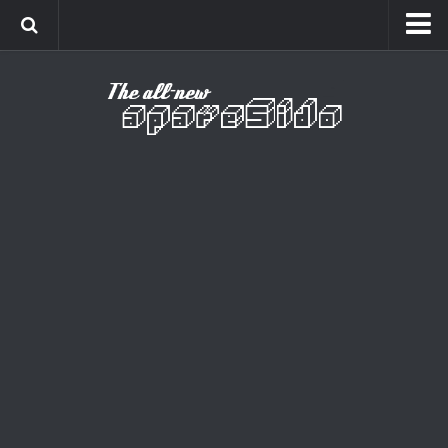
Home
Cinema
Curiosidades
Esportes
Games
Humor
Listas
Música
Séries
Universo
Vídeo