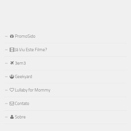
PromoSido
Já Viu Este Filme?
3em3
Geekyard
Lullaby for Mommy
Contato
Sobre