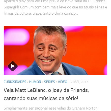
Aperte o play para ver uma prévia da nova série da DC Comics:
Supergirl! Com um tom bem mais leve do que as atuais séries e
filmes da editora, é aparente o clima cômico...
CURIOSIDADES
/
HUMOR
/
SÉRIES
/
VÍDEO
12 MAI, 2015
Veja Matt LeBlanc, o Joey de Friends,
cantando suas músicas da série!
Simplesmente sensacional esse vídeo do Graham Norton