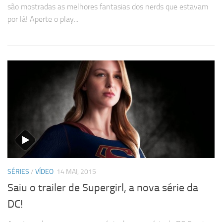
são mostradas as melhores fantasias dos nerds que estavam
por lá! Aperte o play...
SÉRIES
/
VÍDEO
14 MAI, 2015
Saiu o trailer de Supergirl, a nova série da
DC!