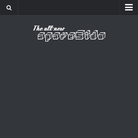
Home
Cinema
Curiosidades
Esportes
Games
Humor
Listas
Música
Séries
Universo
Vídeo