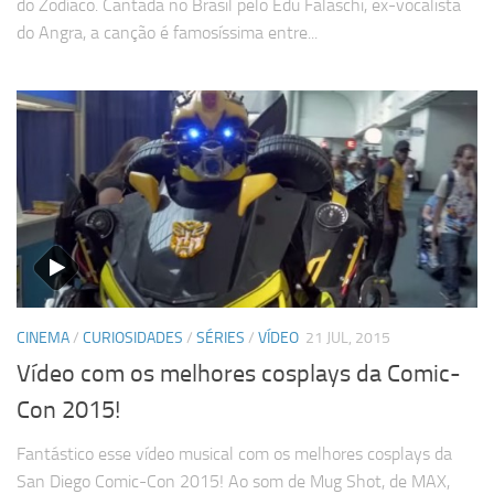
do Zodíaco. Cantada no Brasil pelo Edu Falaschi, ex-vocalista
do Angra, a canção é famosíssima entre...
CINEMA
/
CURIOSIDADES
/
SÉRIES
/
VÍDEO
21 JUL, 2015
Vídeo com os melhores cosplays da Comic-
Con 2015!
Fantástico esse vídeo musical com os melhores cosplays da
San Diego Comic-Con 2015! Ao som de Mug Shot, de MAX,