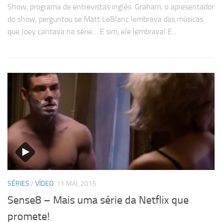
Show, programa de entrevistas inglês. Graham, o apresentador
do show, perguntou se Matt LeBlanc lembrava das músicas
que Joey cantava na série… E sim, ele lembrava! E...
SÉRIES
/
VÍDEO
11 MAI, 2015
Sense8 – Mais uma série da Netflix que
promete!