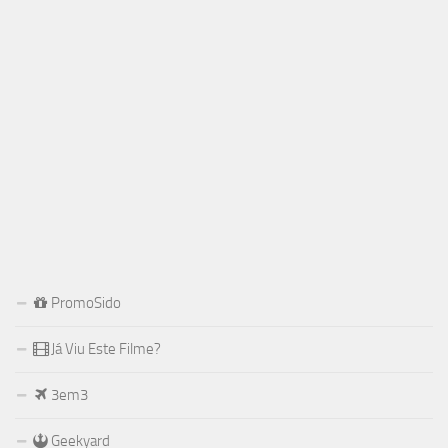
PromoSido
Já Viu Este Filme?
3em3
Geekyard