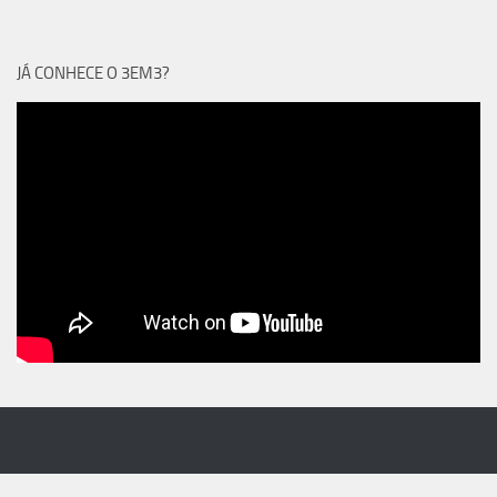
JÁ CONHECE O 3EM3?