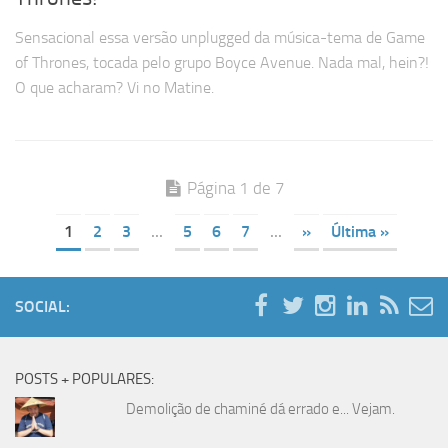
Sensacional essa versão unplugged da música-tema de Game
of Thrones, tocada pelo grupo Boyce Avenue. Nada mal, hein?!
O que acharam? Vi no Matine.
Página 1 de 7
1
2
3
...
5
6
7
...
»
Última »
SOCIAL:
POSTS + POPULARES:
Demolição de chaminé dá errado e... Vejam.