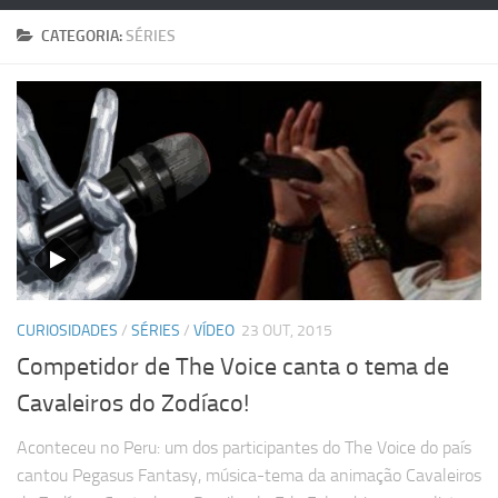
CATEGORIA:
SÉRIES
CURIOSIDADES
/
SÉRIES
/
VÍDEO
23 OUT, 2015
Competidor de The Voice canta o tema de
Cavaleiros do Zodíaco!
Aconteceu no Peru: um dos participantes do The Voice do país
cantou Pegasus Fantasy, música-tema da animação Cavaleiros