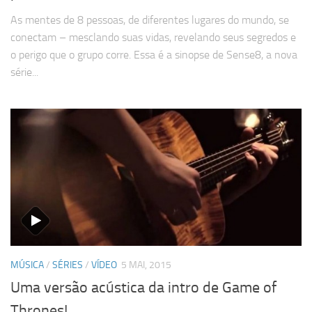
As mentes de 8 pessoas, de diferentes lugares do mundo, se
conectam – mesclando suas vidas, revelando seus segredos e
o perigo que o grupo corre. Essa é a sinopse de Sense8, a nova
série...
MÚSICA
/
SÉRIES
/
VÍDEO
5 MAI, 2015
Uma versão acústica da intro de Game of
Thrones!