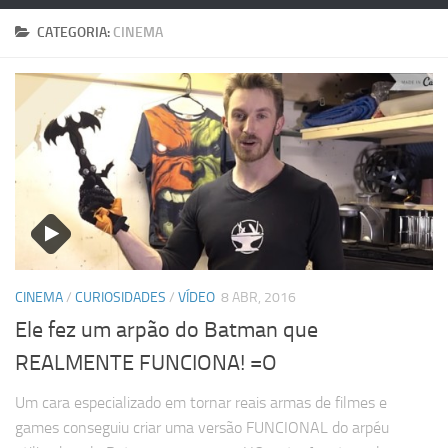
CATEGORIA:
CINEMA
CINEMA
/
CURIOSIDADES
/
VÍDEO
8 ABR, 2016
Ele fez um arpão do Batman que
REALMENTE FUNCIONA! =O
Um cara especializado em tornar reais armas de filmes e
games conseguiu criar uma versão FUNCIONAL do arpéu