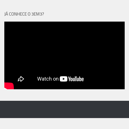
JÁ CONHECE O 3EM3?