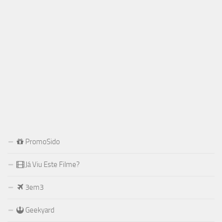
PromoSido
Já Viu Este Filme?
3em3
Geekyard