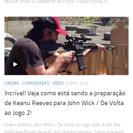
de Star Wars: O Despertar da Força. Clique no play e...
CINEMA
/
CURIOSIDADES
/
VÍDEO
9 MAR, 2016
Incrível! Veja como está sendo a preparação
de Keanu Reeves para John Wick / De Volta
ao Jogo 2!
Quem assistiu John Wick / De Volta ao Jogo sabe: é um dos
melhores filmes de ação dos últimos tempos. Tanto que está