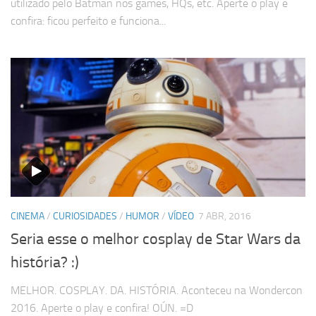
utilizado pelo Batman nos games, HQs, etc. Aperte o play e
confira: ficou perfeito e funciona...
CINEMA
/
CURIOSIDADES
/
HUMOR
/
VÍDEO
7 ABR, 2016
Seria esse o melhor cosplay de Star Wars da
história? :)
MELHOR. COSPLAY. DA. HISTÓRIA. Aconteceu na Wondercon
2016. Aperte o play e confira! OÚN. =D