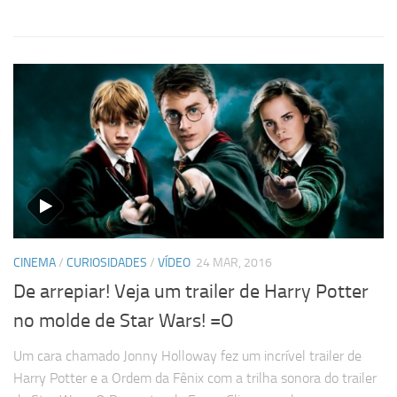
CINEMA
/
CURIOSIDADES
/
VÍDEO
24 MAR, 2016
De arrepiar! Veja um trailer de Harry Potter
no molde de Star Wars! =O
Um cara chamado Jonny Holloway fez um incrível trailer de
Harry Potter e a Ordem da Fênix com a trilha sonora do trailer