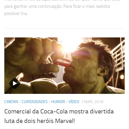
para ganhar uma continuação. Para ficar o mais realista
possível (na...
CINEMA
/
CURIOSIDADES
/
HUMOR
/
VÍDEO
7 MAR, 2016
Comercial da Coca-Cola mostra divertida
luta de dois heróis Marvel!