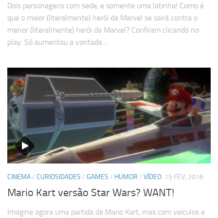
Dois personagens com sede, e somente uma latinha! Como é
que o maior (literalmente) herói da Marvel se sairá contra o
menor (literalmente) herói da Marvel? Confiram clicando no
play. Só aumentou a vontade...
CINEMA
/
CURIOSIDADES
/
GAMES
/
HUMOR
/
VÍDEO
15 FEV, 2016
Mario Kart versão Star Wars? WANT!
Imagine agora uma partida de Mario Kart, mas com veículos e