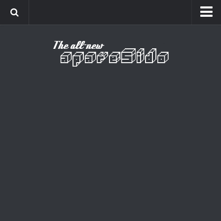
Home
Cinema
Curiosidades
Esportes
Games
Humor
Listas
Música
Séries
Universo
Vídeo