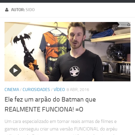
AUTOR:
SIDO
CINEMA
/
CURIOSIDADES
/
VÍDEO
8 ABR, 2016
Ele fez um arpão do Batman que
REALMENTE FUNCIONA! =O
Um cara especializado em tornar reais armas de filmes e
games conseguiu criar uma versão FUNCIONAL do arpéu