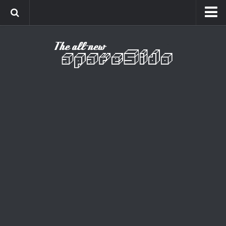
Home
Cinema
Curiosidades
Esportes
Games
Humor
Listas
Música
Séries
Universo
Vídeo