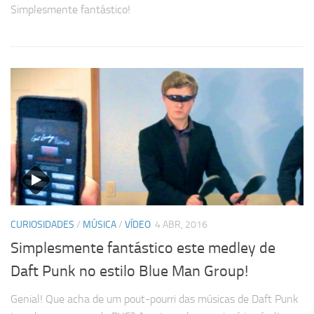
Simplesmente fantástico!
CURIOSIDADES
/
MÚSICA
/
VÍDEO
4 ABR, 2016
Simplesmente fantástico este medley de
Daft Punk no estilo Blue Man Group!
Genial! Que acha de um pout-pourri das músicas de Daft Punk