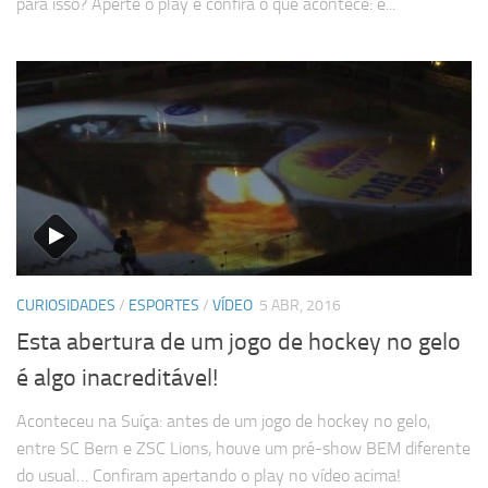
para isso? Aperte o play e confira o que acontece: é...
CURIOSIDADES
/
ESPORTES
/
VÍDEO
5 ABR, 2016
Esta abertura de um jogo de hockey no gelo
é algo inacreditável!
Aconteceu na Suíça: antes de um jogo de hockey no gelo,
entre SC Bern e ZSC Lions, houve um pré-show BEM diferente
do usual… Confiram apertando o play no vídeo acima!