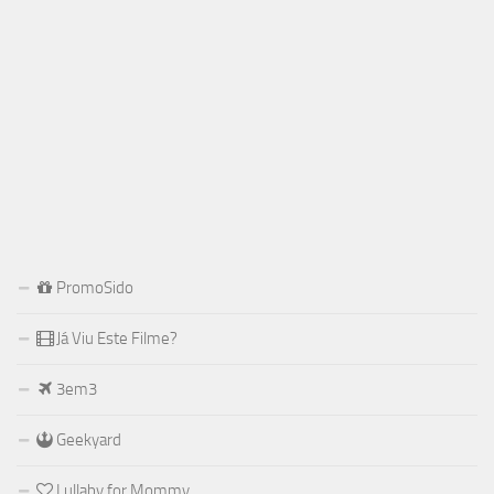
PromoSido
Já Viu Este Filme?
3em3
Geekyard
Lullaby for Mommy