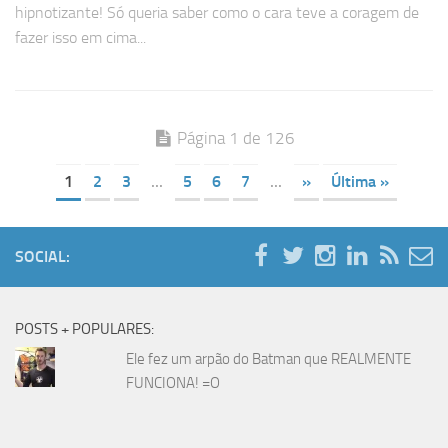
hipnotizante! Só queria saber como o cara teve a coragem de
fazer isso em cima...
Página 1 de 126
1
2
3
...
5
6
7
...
»
Última »
SOCIAL:
POSTS + POPULARES:
Ele fez um arpão do Batman que REALMENTE
FUNCIONA! =O