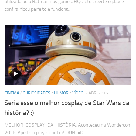
utilizado pelo Batman nos games, HQs, etc. Aperte o play e
confira: ficou perfeito e funciona...
CINEMA
/
CURIOSIDADES
/
HUMOR
/
VÍDEO
7 ABR, 2016
Seria esse o melhor cosplay de Star Wars da
história? :)
MELHOR. COSPLAY. DA. HISTÓRIA. Aconteceu na Wondercon
2016. Aperte o play e confira! OÚN. =D