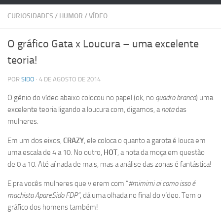
CURIOSIDADES
/
HUMOR
/
VÍDEO
O gráfico Gata x Loucura – uma excelente
teoria!
POR
SIDO
· 4 DE AGOSTO DE 2014
O gênio do vídeo abaixo colocou no papel (ok, no
quadro branco
) uma
excelente teoria ligando a loucura com, digamos, a
nota
das
mulheres.
Em um dos eixos,
CRAZY
, ele coloca o quanto a garota é louca em
uma escala de 4 a 10. No outro,
HOT
, a nota da moça em questão
de 0 a 10. Até aí nada de mais, mas a análise das zonas é fantástica!
E pra vocês mulheres que vierem com “
#mimimi ai como isso é
machista ApareSido FDP”
, dá uma olhada no final do vídeo. Tem o
gráfico dos homens também!