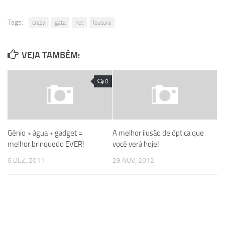
Tags:
crazy
gata
hot
loucura
VEJA TAMBÉM:
0
Gênio + água + gadget =
A melhor ilusão de óptica que
melhor brinquedo EVER!
você verá hoje!
6 DEZ, 2011
29 NOV, 2012