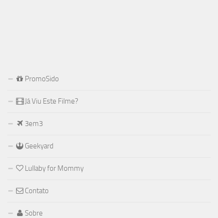
PromoSido
Já Viu Este Filme?
3em3
Geekyard
Lullaby for Mommy
Contato
Sobre