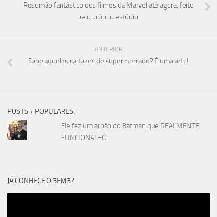
Resumão fantástico dos filmes da Marvel até agora, feito
pelo próprio estúdio!
ANTERIOR
Sabe aqueles cartazes de supermercado? É uma arte!
POSTS + POPULARES:
Ele fez um arpão do Batman que REALMENTE
FUNCIONA! =O
JÁ CONHECE O 3EM3?