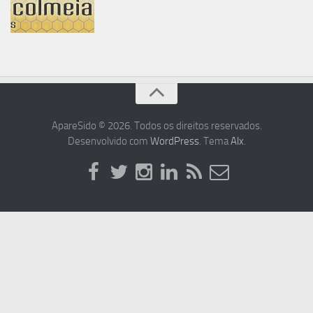
ApareSido © 2026. Todos os direitos reservados.
Desenvolvido com
WordPress
. Tema
Alx
.