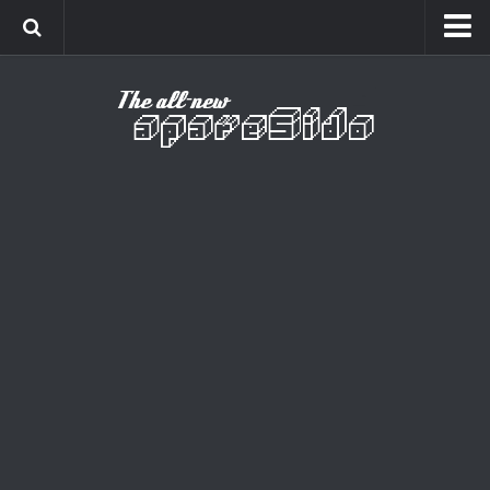
Home
Cinema
Curiosidades
Esportes
Games
Humor
Listas
Música
Séries
Universo
Vídeo