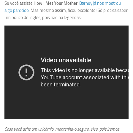
Se você assiste
How I Met Your Mother
,
Barney já nos mostrou
algo parecido
. Mas mesmo assim, ficou excelente! Só precisa saber
um pouco de inglês, pois não há legendas:
Caso você ache um unicórnio, mantenha-o seguro, vivo, pois iremos