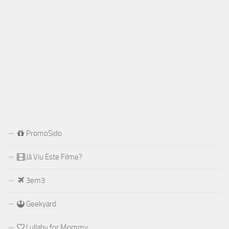
PromoSido
Já Viu Este Filme?
3em3
Geekyard
Lullaby for Mommy