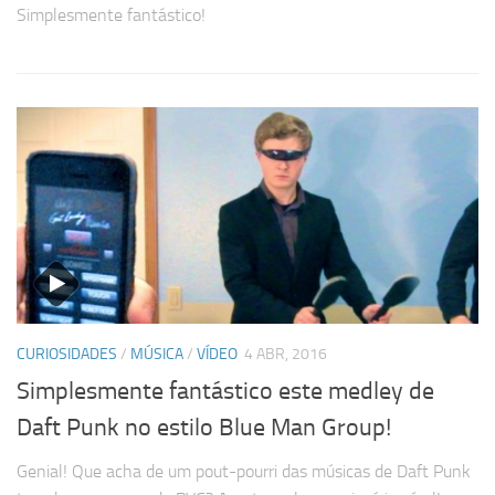
Simplesmente fantástico!
CURIOSIDADES
/
MÚSICA
/
VÍDEO
4 ABR, 2016
Simplesmente fantástico este medley de
Daft Punk no estilo Blue Man Group!
Genial! Que acha de um pout-pourri das músicas de Daft Punk