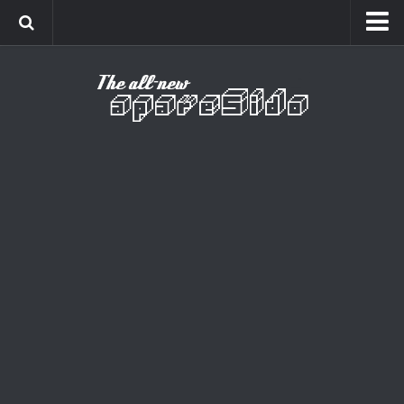
Home
Cinema
Curiosidades
Esportes
Games
Humor
Listas
Música
Séries
Universo
Vídeo