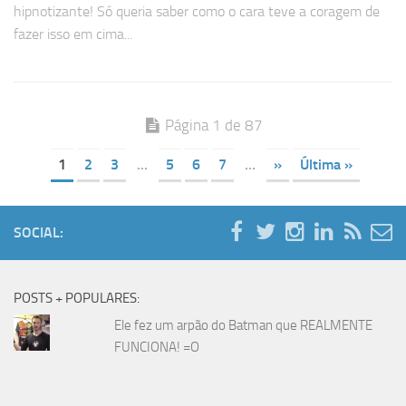
hipnotizante! Só queria saber como o cara teve a coragem de
fazer isso em cima...
Página 1 de 87
1
2
3
...
5
6
7
...
»
Última »
SOCIAL:
POSTS + POPULARES:
Ele fez um arpão do Batman que REALMENTE
FUNCIONA! =O