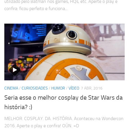
utilizado pelo Batman nos games, HQs, etc. Aperte o play e
confira: ficou perfeito e funciona...
CINEMA
/
CURIOSIDADES
/
HUMOR
/
VÍDEO
7 ABR, 2016
Seria esse o melhor cosplay de Star Wars da
história? :)
MELHOR. COSPLAY. DA. HISTÓRIA. Aconteceu na Wondercon
2016. Aperte o play e confira! OÚN. =D