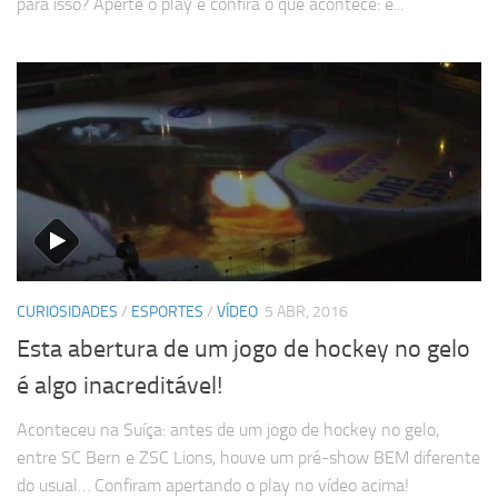
para isso? Aperte o play e confira o que acontece: é...
CURIOSIDADES
/
ESPORTES
/
VÍDEO
5 ABR, 2016
Esta abertura de um jogo de hockey no gelo
é algo inacreditável!
Aconteceu na Suíça: antes de um jogo de hockey no gelo,
entre SC Bern e ZSC Lions, houve um pré-show BEM diferente
do usual… Confiram apertando o play no vídeo acima!