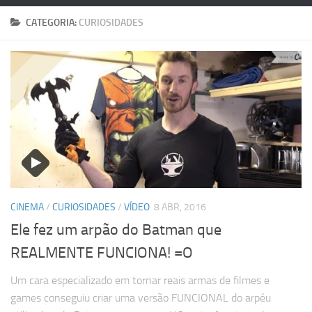
CATEGORIA:
CURIOSIDADES
CINEMA
/
CURIOSIDADES
/
VÍDEO
8 ABR, 2016
Ele fez um arpão do Batman que
REALMENTE FUNCIONA! =O
Um cara especializado em tornar reais armas de filmes e
games conseguiu criar uma versão FUNCIONAL do arpéu