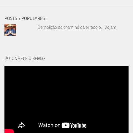
POSTS + POPULARES:
Demolição de chaminé dá errado e... Vejam.
JÁ CONHECE O 3EM3?