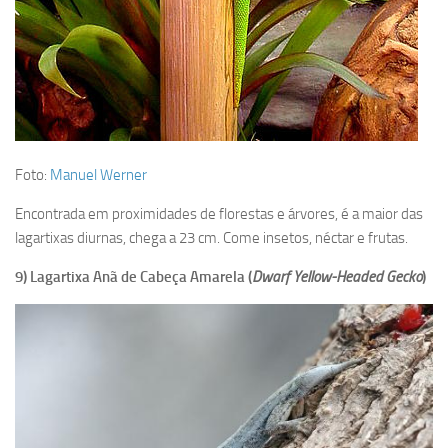
Foto:
Manuel Werner
Encontrada em proximidades de florestas e árvores, é a maior das
lagartixas diurnas, chega a 23 cm. Come insetos, néctar e frutas.
9) Lagartixa Anã de Cabeça Amarela (
Dwarf Yellow-Headed Gecko
)