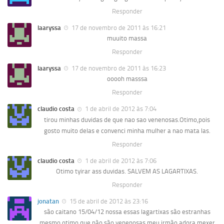
Responder
laaryssa
17 de novembro de 2011 às 16:21
muuito massa
Responder
laaryssa
17 de novembro de 2011 às 16:23
ooooh masssa
Responder
claudio costa
1 de abril de 2012 às 7:04
tirou minhas duvidas de que nao sao venenosas.Otimo,pois
gosto muito delas e convenci minha mulher a nao mata las.
Responder
claudio costa
1 de abril de 2012 às 7:06
Otimo tyirar ass duvidas. SALVEM AS LAGARTIXAS.
Responder
jonatan
15 de abril de 2012 às 23:16
são caitano 15/04/12 nossa essas lagartixas são estranhas
mesmo otimo que não são venenosas meu irmão adora mexer