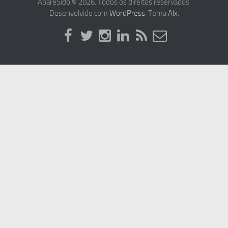
ApareSido © 2026. Todos os direitos reservados.
Desenvolvido com
WordPress
. Tema
Alx
.