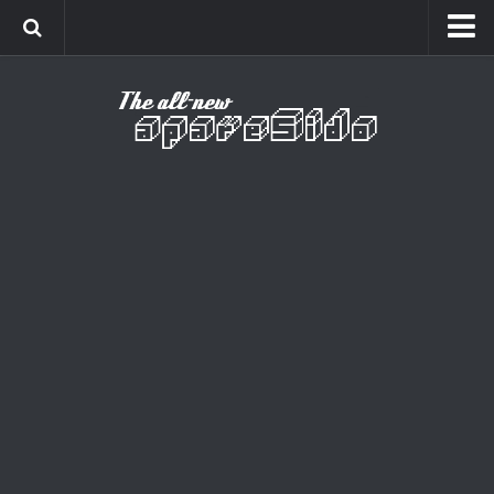
Home
Cinema
Curiosidades
Esportes
Games
Humor
Listas
Música
Séries
Universo
Vídeo