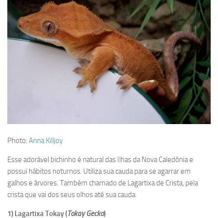
Photo:
Anna Killjoy
Esse adorável bichinho é natural das Ilhas da Nova Caledônia e
possui hábitos noturnos. Utiliza sua cauda para se agarrar em
galhos e árvores. Também chamado de Lagartixa de Crista, pela
crista que vai dos seus olhos até sua cauda.
1) Lagartixa Tokay (
Tokay Gecko
)