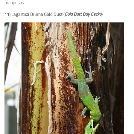
mariposas.
11) Lagartixa Diurna Gold Dust (
Gold Dust Day Gecko
)