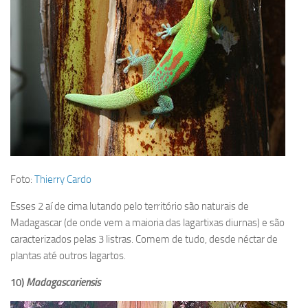
Foto:
Thierry Cardo
Esses 2 aí de cima lutando pelo território são naturais de
Madagascar (de onde vem a maioria das lagartixas diurnas) e são
caracterizados pelas 3 listras. Comem de tudo, desde néctar de
plantas até outros lagartos.
10)
Madagascariensis