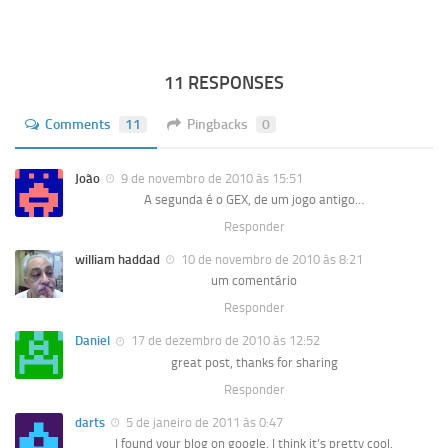
11 RESPONSES
Comments
11
Pingbacks
0
João
9 de novembro de 2010 às 15:51
A segunda é o GEX, de um jogo antigo…
Responder
william haddad
10 de novembro de 2010 às 8:21
um comentário
Responder
Daniel
17 de dezembro de 2010 às 12:52
great post, thanks for sharing
Responder
darts
5 de janeiro de 2011 às 0:47
I found your blog on google. I think it’s pretty cool.