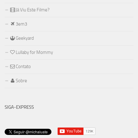
Já Viu Este Filme?
3em3
Geekyard
Lullaby for Mommy
Contato
Sobre
SIGA-EXPRESS