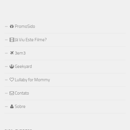
PromoSido
Já Viu Este Filme?
3em3
Geekyard
Lullaby for Mommy
Contato
Sobre