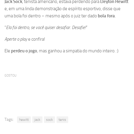
Jack Sock
, tenista americano, estava perdendo para
Lleyton Hewitt
e, em uma linda demonstração de espírito esportivo, disse que
uma bola foi dentro – mesmo após o juiz ter dado
bola fora
.
“
Ela foi dentro, se você quiser desafiar. Desafie!
”
Aperte o play
e confira!
Ele
perdeu o jogo
, mas ganhou a simpatia do mundo inteiro. :)
GOSTOU
Tags:
hewitt
jack
sock
tenis