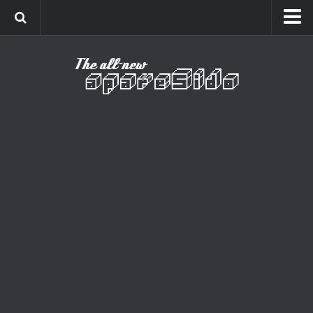
Home
Cinema
Curiosidades
Esportes
Games
Humor
Listas
Música
Séries
Universo
Vídeo