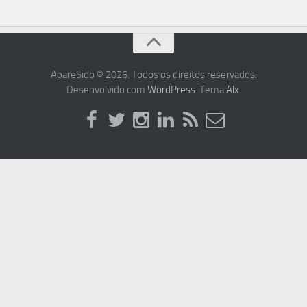
ApareSido © 2026. Todos os direitos reservados.
Desenvolvido com
WordPress
. Tema
Alx
.