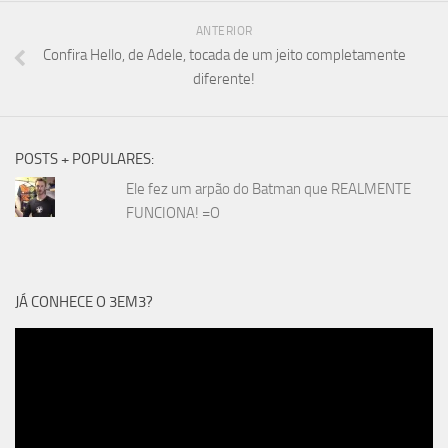
ANTERIOR
Confira Hello, de Adele, tocada de um jeito completamente
diferente!
POSTS + POPULARES:
Ele fez um arpão do Batman que REALMENTE
FUNCIONA! =O
JÁ CONHECE O 3EM3?