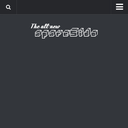
Home
Cinema
Curiosidades
Esportes
Games
Humor
Listas
Música
Séries
Universo
Vídeo