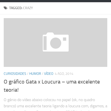
TAGGED:
CRAZY
CURIOSIDADES
/
HUMOR
/
VÍDEO
4 AGO, 2014
O gráfico Gata x Loucura – uma excelente
teoria!
O gênio do vídeo abaixo colocou no papel (ok, no quadro
branco) uma excelente teoria ligando a loucura com, digamos, a