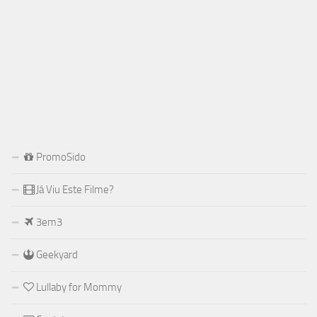
PromoSido
Já Viu Este Filme?
3em3
Geekyard
Lullaby for Mommy