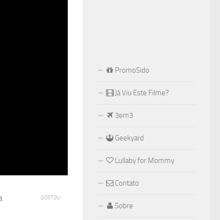
PromoSido
Já Viu Este Filme?
3em3
Geekyard
Lullaby for Mommy
Contato
a
GOSTOU
Sobre