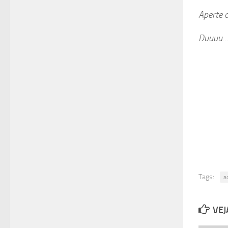
Aperte o
Duuuu… 
Tags:
a
VEJ