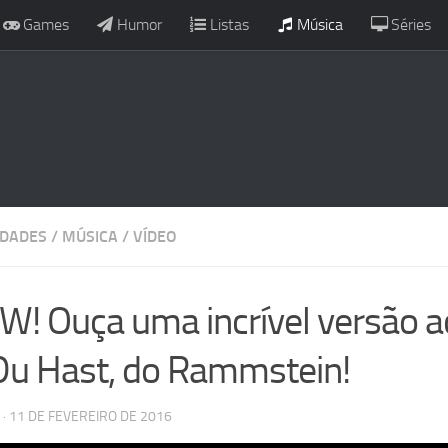
Games
Humor
Listas
Música
Séries
IDADES
/
MÚSICA
/
VÍDEO
! Ouça uma incrível versão a
Du Hast, do Rammstein!
· 11 DE FEVEREIRO DE 2016