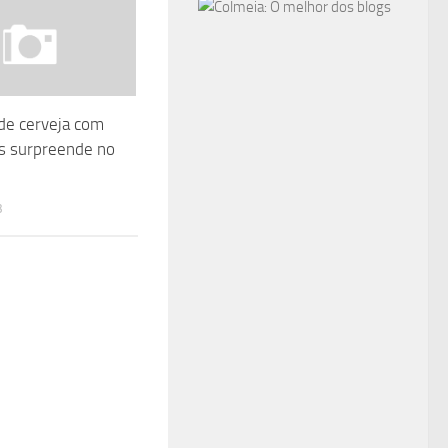
de cerveja com
s surpreende no
3