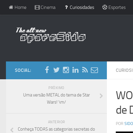
Home
Cinema
Curiosidades
Esportes
SOCIAL:
CURIOS
PRÓXIMO
WOW
Uma versão METAL do tema de Star
Wars! \m/
de 
ANTERIOR
POR
SIDO
Conheça TODAS as categorias secretas do