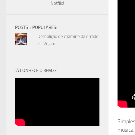
Netflix!
POSTS + POPULARES:
Demolição de chaminé dá errado
e... Vejam.
JÁ CONHECE O 3EM3?
Simples
música