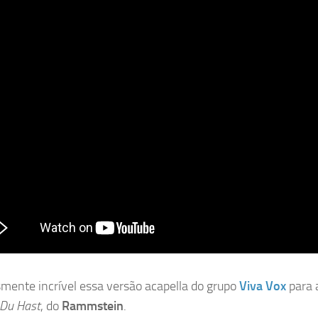
mente incrível essa versão acapella do grupo
Viva Vox
para 
Du Hast
, do
Rammstein
.