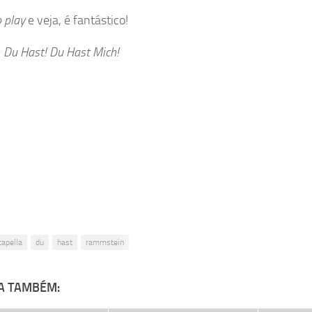
 play
e veja, é fantástico!
Du Hast! Du Hast Mich!
capella
du
hast
rammstein
A TAMBÉM: