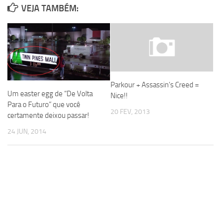
VEJA TAMBÉM:
Parkour + Assassin’s Creed =
Um easter egg de “De Volta
Nice!!
Para o Futuro” que você
20 FEV, 2013
certamente deixou passar!
24 JUN, 2014