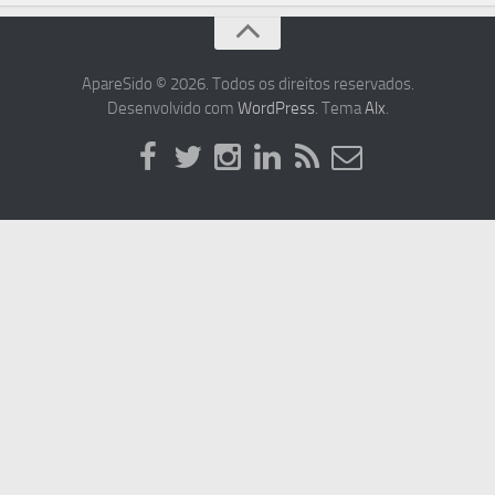
ApareSido © 2026. Todos os direitos reservados.
Desenvolvido com
WordPress
. Tema
Alx
.