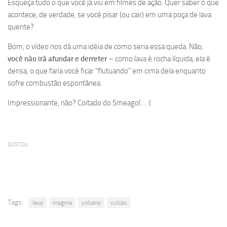
Esqueça tudo o que você já viu em filmes de ação. Quer saber o que
acontece, de verdade, se você pisar (ou cair) em uma poça de lava
quente?
Bom, o vídeo nos dá uma idéia de como seria essa queda. Não,
você não irá afundar e derreter
– como lava é rocha líquida, ela é
densa, o que faria você ficar “flutuando” em cima dela enquanto
sofre combustão espontânea.
Impressionante, não? Coitado do Smeagol… :(
GOSTOU
Tags:
lava
magma
volcano
vulcao