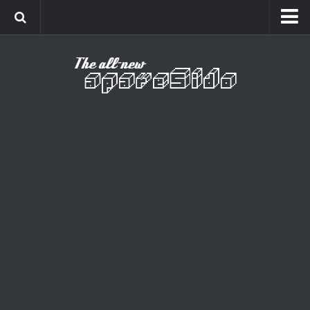
Home
Cinema
Curiosidades
Esportes
Games
Humor
Listas
Música
Séries
Universo
Vídeo