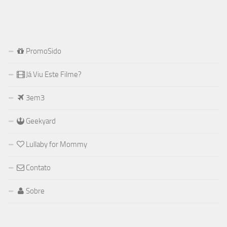
PromoSido
Já Viu Este Filme?
3em3
Geekyard
Lullaby for Mommy
Contato
Sobre