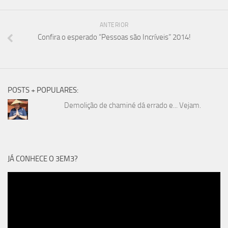
ANTERIOR
Confira o esperado “Pessoas são Incríveis” 2014!
POSTS + POPULARES:
Demolição de chaminé dá errado e... Vejam.
JÁ CONHECE O 3EM3?