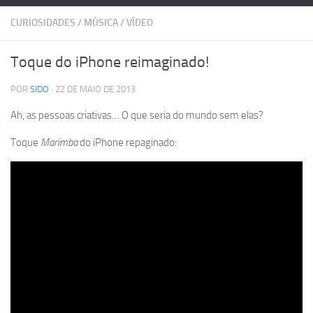
CURIOSIDADES
/
MÚSICA
/
VÍDEO
Toque do iPhone reimaginado!
POR
SIDO
· 22 DE MAIO DE 2013
Ah, as pessoas criativas… O que seria do mundo sem elas?
Toque
Marimba
do iPhone repaginado: