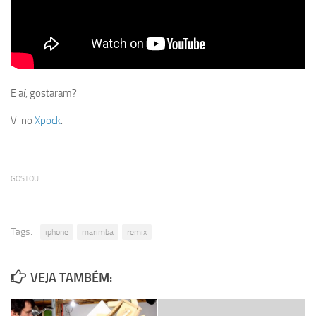
E aí, gostaram?
Vi no
Xpock
.
GOSTOU
Tags:
iphone
marimba
remix
VEJA TAMBÉM: