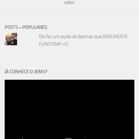
salto!
POSTS + POPULARES:
Ele fez um arpão do Batman que REALMENTE
FUNCIONA! =O
JÁ CONHECE O 3EM3?