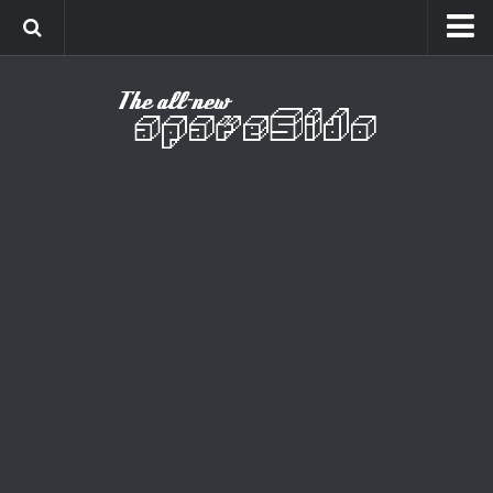
Home
Cinema
Curiosidades
Esportes
Games
Humor
Listas
Música
Séries
Universo
Vídeo