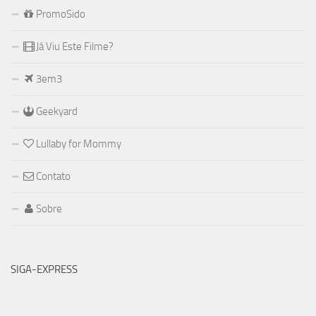
PromoSido
Já Viu Este Filme?
3em3
Geekyard
Lullaby for Mommy
Contato
Sobre
SIGA-EXPRESS