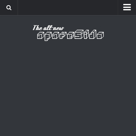
Home
Cinema
Curiosidades
Esportes
Games
Humor
Listas
Música
Séries
Universo
Vídeo