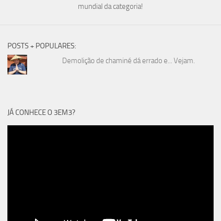
mundial da categoria!
POSTS + POPULARES:
Demolição de chaminé dá errado e... Vejam.
JÁ CONHECE O 3EM3?