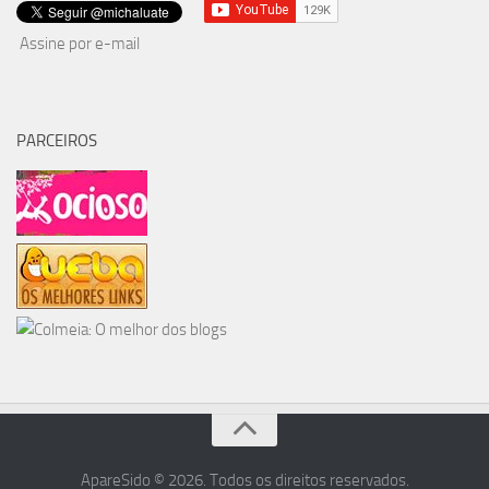
Assine por e-mail
PARCEIROS
ApareSido © 2026. Todos os direitos reservados.