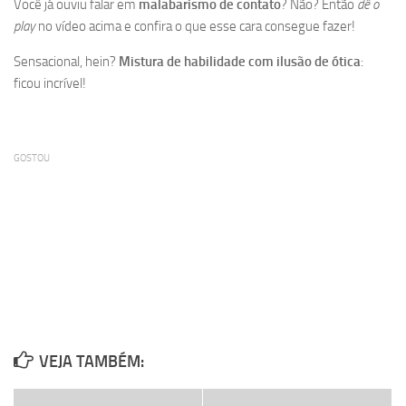
Você já ouviu falar em
malabarismo de contato
? Não? Então
dê o
play
no vídeo acima e confira o que esse cara consegue fazer!
Sensacional, hein?
Mistura de habilidade com ilusão de ótica
:
ficou incrível!
GOSTOU
VEJA TAMBÉM: