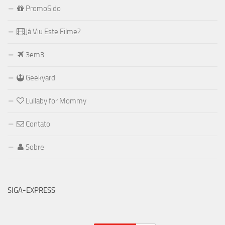
PromoSido
Já Viu Este Filme?
3em3
Geekyard
Lullaby for Mommy
Contato
Sobre
SIGA-EXPRESS