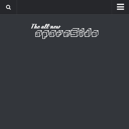
Home
Cinema
Curiosidades
Esportes
Games
Humor
Listas
Música
Séries
Universo
Vídeo