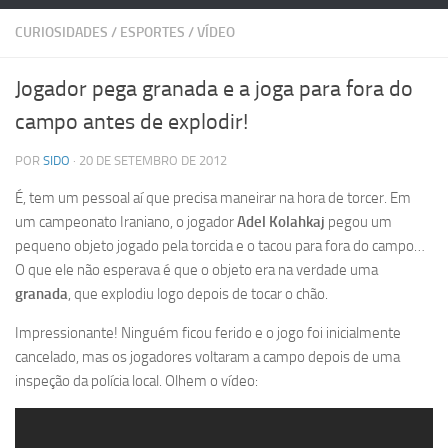
CURIOSIDADES
/
ESPORTES
/
VÍDEO
Jogador pega granada e a joga para fora do
campo antes de explodir!
POR
SIDO
· 20 DE SETEMBRO DE 2012
É, tem um pessoal aí que precisa maneirar na hora de torcer. Em
um campeonato Iraniano, o jogador
Adel Kolahkaj
pegou um
pequeno objeto jogado pela torcida e o tacou para fora do campo…
O que ele não esperava é que o objeto era na verdade uma
granada
, que explodiu logo depois de tocar o chão.
Impressionante! Ninguém ficou ferido e o jogo foi inicialmente
cancelado, mas os jogadores voltaram a campo depois de uma
inspeção da polícia local. Olhem o vídeo: