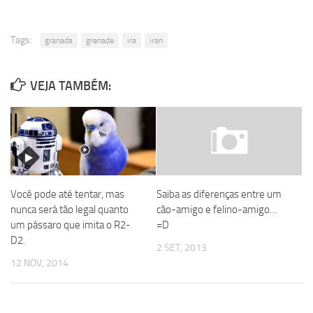
Tags:
granada
grenade
ira
iran
VEJA TAMBÉM:
Saiba as diferenças entre um
Você pode até tentar, mas
cão-amigo e felino-amigo…
nunca será tão legal quanto
=D
um pássaro que imita o R2-
D2.
2 SET, 2013
12 NOV, 2014