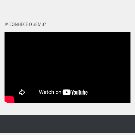
JÁ CONHECE O 3EM3?