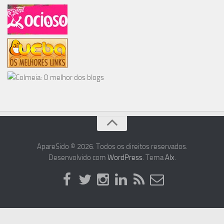
ApareSido © 2026. Todos os direitos reservados.
Desenvolvido com
WordPress
. Tema
Alx
.