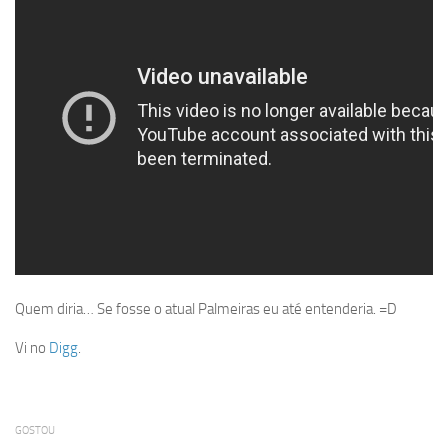
Quem diria… Se fosse o atual Palmeiras eu até entenderia. =D
Vi no
Digg
.
GOSTOU