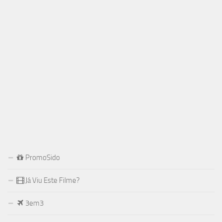
PromoSido
Já Viu Este Filme?
3em3