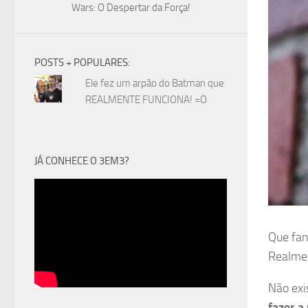
Wars: O Despertar da Força!
POSTS + POPULARES:
Ele fez um arpão do Batman que
REALMENTE FUNCIONA! =O
JÁ CONHECE O 3EM3?
Que fan
Realmen
Não exi
fazer a