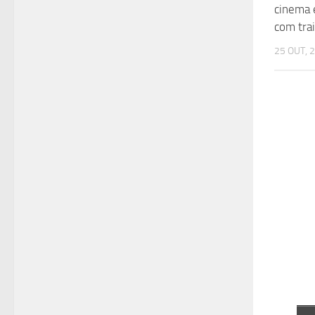
cinema
com tra
25 OUT, 