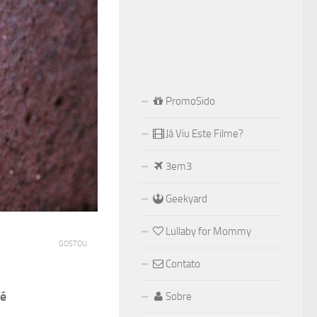
PromoSido
Já Viu Este Filme?
3em3
Geekyard
Lullaby for Mommy
GOSTOU
Contato
 é
Sobre