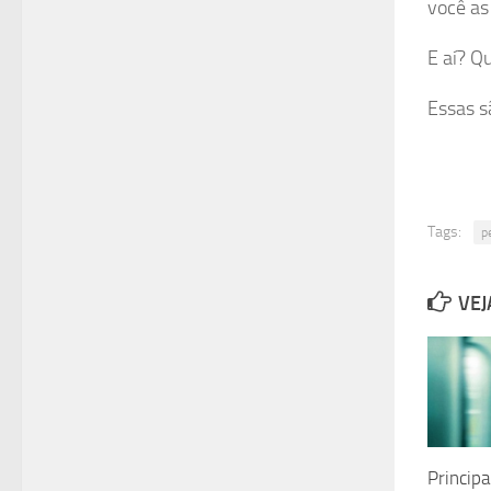
você as
E aí? Q
Essas s
Tags:
p
VEJ
Principa