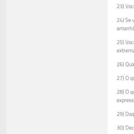
23) Voc
24) Se 
amanhã:
25) Voc
extrema
26) Qua
27) O q
28) O q
expres
29) Daq
30) Dec