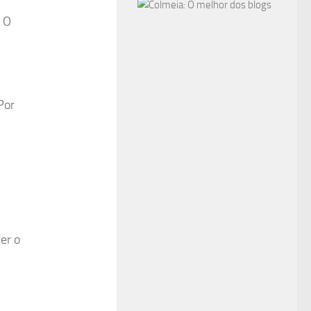
? O
Por
er o