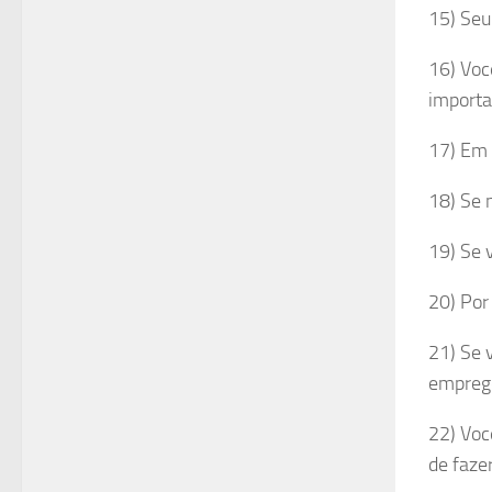
15) Seu
16) Voc
importa
17) Em 
18) Se 
19) Se 
20) Por
21) Se 
empreg
22) Voc
de faze