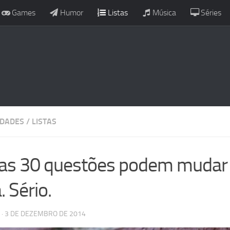
Games
Humor
Listas
Música
Séries
IDADES
/
LISTAS
as 30 questões podem mudar 
. Sério.
· 3 DE DEZEMBRO DE 2014