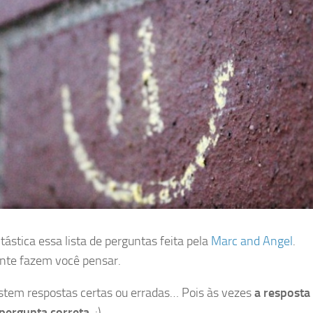
tástica essa lista de perguntas feita pela
Marc and Angel
.
te fazem você pensar.
stem respostas certas ou erradas… Pois às vezes
a resposta
 pergunta correta
. :)