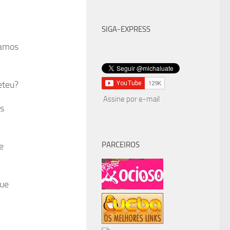
SIGA-EXPRESS
tamos
eteu?
Assine por e-mail
is
PARCEIROS
e
que