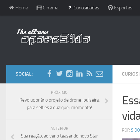
Home
Cinema
Curiosidades
Esportes
SOCIAL:
CURIOS
PRÓXIMO
Ess
Revolucionário projeto de drone-pulseira,
para selfies a qualquer momento!
vida
ANTERIOR
POR
SIDO
Sua reação, ao ver o teaser do novo Star