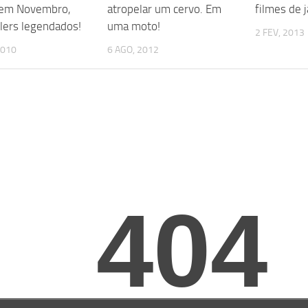
 em Novembro,
atropelar um cervo. Em
filmes de j
ilers legendados!
uma moto!
2 FEV, 2013
2010
6 AGO, 2012