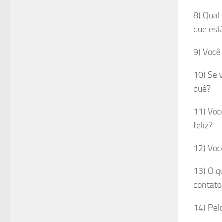
8) Qual
que est
9) Você 
10) Se 
quê?
11) Voc
feliz?
12) Voc
13) O q
contato
14) Pel