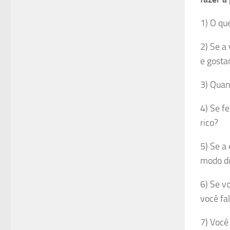
1) O que
2) Se a
e gosta
3) Quan
4) Se f
rico?
5) Se a
modo di
6) Se v
você fal
7) Você