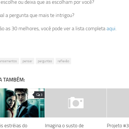
 escolhe ou deixa que as escolham por você?
ual a pergunta que mais te intrigou?
ão as 30 melhores, você pode ver a lista completa
aqui
.
ensamentos
pensar
perguntas
reflexão
A TAMBÉM:
3
is estréias do
Imagina o susto de
Projeto #3