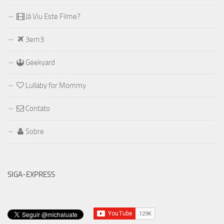
Já Viu Este Filme?
3em3
Geekyard
Lullaby for Mommy
Contato
Sobre
SIGA-EXPRESS