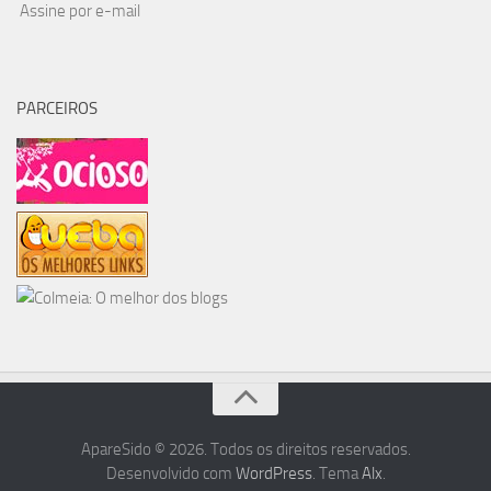
Assine por e-mail
PARCEIROS
ApareSido © 2026. Todos os direitos reservados.
Desenvolvido com
WordPress
. Tema
Alx
.