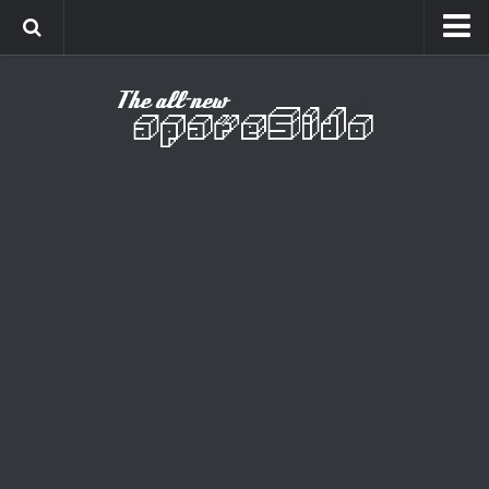
Home
Cinema
Curiosidades
Esportes
Games
Humor
Listas
Música
Séries
Universo
Vídeo