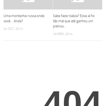
Uma montanha-russa onde
Sabe fazer baliza? Esse aí foi
você… Anda?
tão mal que até ganhou um
prêmio…
24 OUT, 2012
28 ABR, 2014