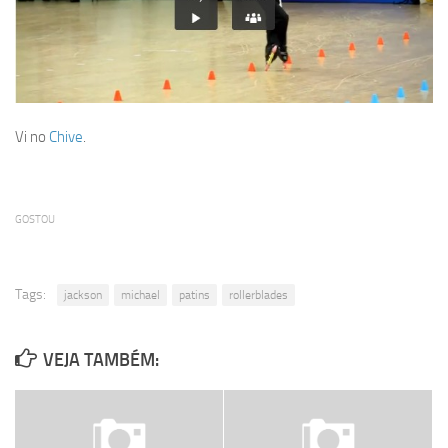
Vi no
Chive
.
GOSTOU
Tags:
jackson
michael
patins
rollerblades
VEJA TAMBÉM: