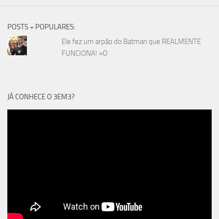
POSTS + POPULARES:
Ele fez um arpão do Batman que REALMENTE
FUNCIONA! =O
JÁ CONHECE O 3EM3?