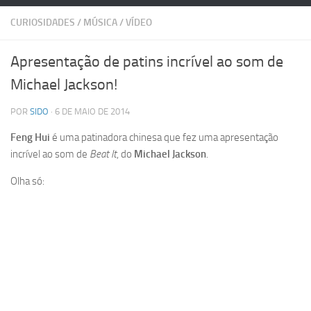
CURIOSIDADES
/
MÚSICA
/
VÍDEO
Apresentação de patins incrível ao som de
Michael Jackson!
POR
SIDO
· 6 DE MAIO DE 2014
Feng Hui
é uma patinadora chinesa que fez uma apresentação
incrível ao som de
Beat It
, do
Michael Jackson
.
Olha só: