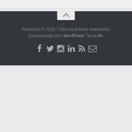
ApareSido © 2026. Todos os direitos reservados.
Desenvolvido com
WordPress
. Tema
Alx
.