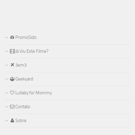
PromoSido
Já Viu Este Filme?
3em3
Geekyard
Lullaby for Mommy
Contato
Sobre