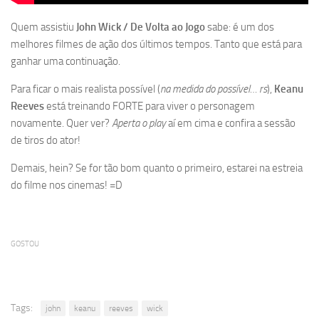
Quem assistiu
John Wick / De Volta ao Jogo
sabe: é um dos
melhores filmes de ação dos últimos tempos. Tanto que está para
ganhar uma continuação.
Para ficar o mais realista possível (
na medida do possível… rs
),
Keanu
Reeves
está treinando FORTE para viver o personagem
novamente. Quer ver?
Aperta o play
aí em cima e confira a sessão
de tiros do ator!
Demais, hein? Se for tão bom quanto o primeiro, estarei na estreia
do filme nos cinemas! =D
GOSTOU
Tags:
john
keanu
reeves
wick