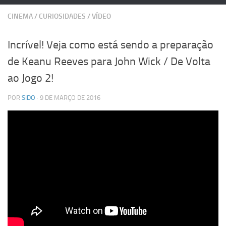
CINEMA
/
CURIOSIDADES
/
VÍDEO
Incrível! Veja como está sendo a preparação
de Keanu Reeves para John Wick / De Volta
ao Jogo 2!
POR
SIDO
· 9 DE MARÇO DE 2016