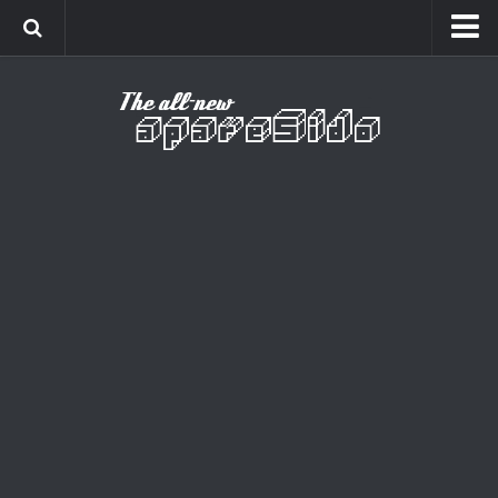
Home
Cinema
Curiosidades
Esportes
Games
Humor
Listas
Música
Séries
Universo
Vídeo