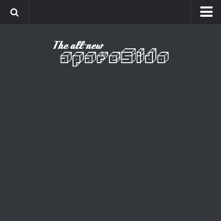
Home
Cinema
Curiosidades
Esportes
Games
Humor
Listas
Música
Séries
Universo
Vídeo