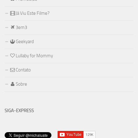
Já Viu Este Filme?
3em3
Geekyard
Lullaby for Mommy
Contato
Sobre
SIGA-EXPRESS