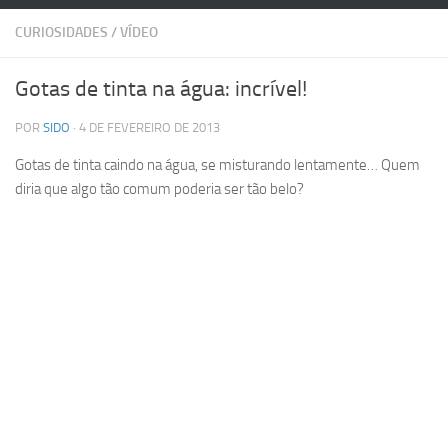
CURIOSIDADES
/
VÍDEO
Gotas de tinta na água: incrível!
POR
SIDO
· 4 DE FEVEREIRO DE 2013
Gotas de tinta caindo na água, se misturando lentamente… Quem
diria que algo tão comum poderia ser tão belo?