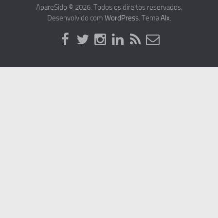
ApareSido © 2026. Todos os direitos reservados.
Desenvolvido com
WordPress
. Tema
Alx
.