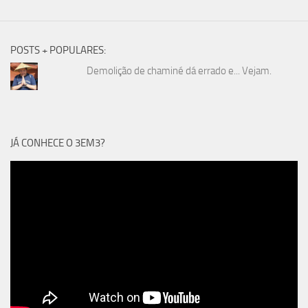
POSTS + POPULARES:
Demolição de chaminé dá errado e... Vejam.
JÁ CONHECE O 3EM3?