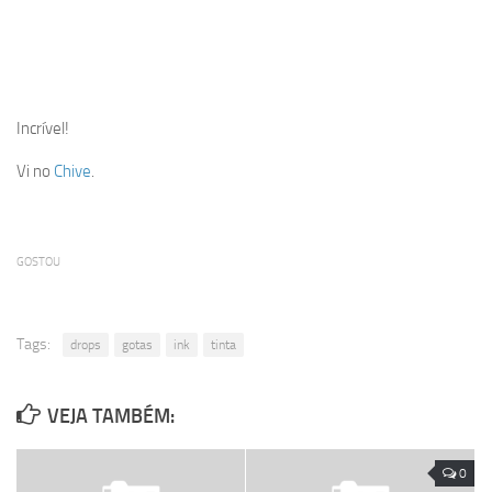
Incrível!
Vi no
Chive
.
GOSTOU
Tags:
drops
gotas
ink
tinta
VEJA TAMBÉM:
0