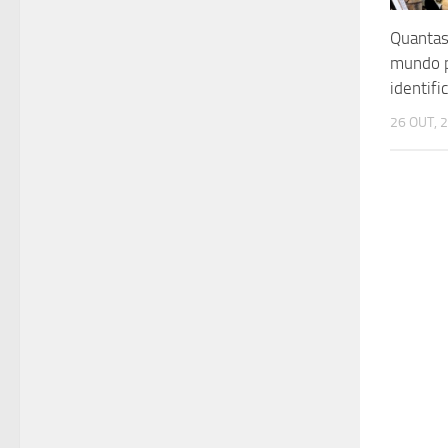
Quantas
mundo 
identifi
26 OUT, 