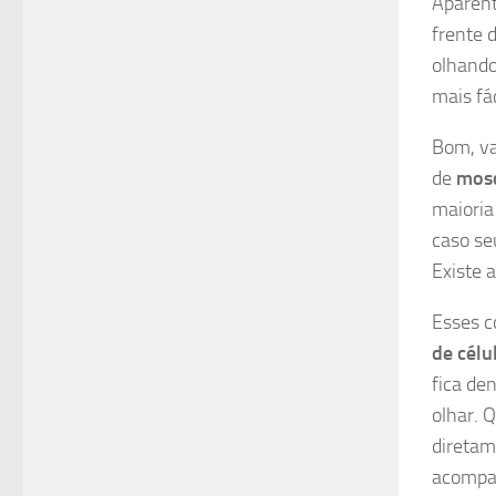
Aparent
frente 
olhando
mais fác
Bom, v
de
mosc
maioria
caso se
Existe 
Esses 
de célu
fica de
olhar. 
diretam
acompan