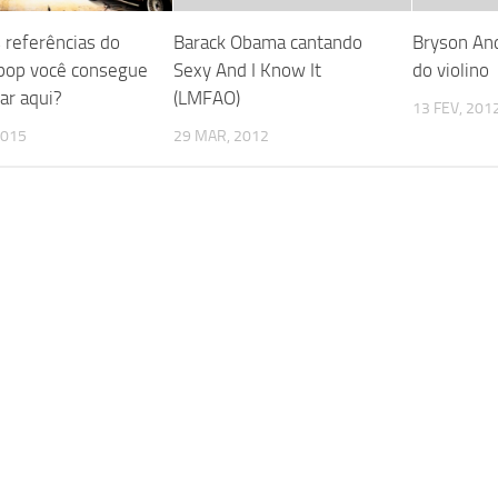
 referências do
Barack Obama cantando
Bryson An
pop você consegue
Sexy And I Know It
do violino
car aqui?
(LMFAO)
13 FEV, 201
2015
29 MAR, 2012