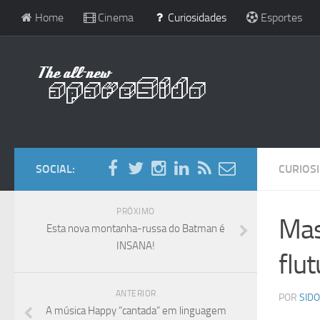
Home
Cinema
Curiosidades
Esportes
SOCIAL:
CURIOS
PRÓXIMO
Mas
Esta nova montanha-russa do Batman é
INSANA!
flu
ANTERIOR
POR
SIDO
A música Happy “cantada” em linguagem