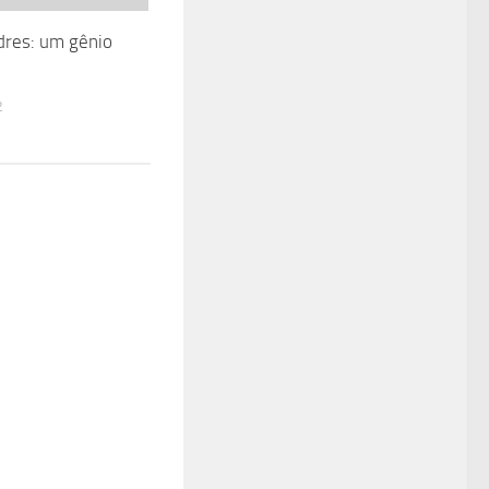
dres: um gênio
2