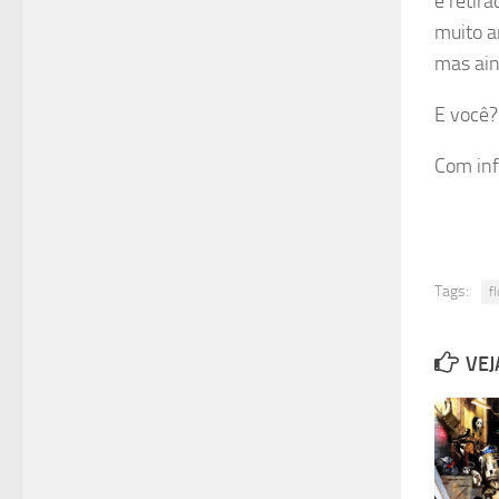
é retir
muito a
mas ain
E você
Com in
Tags:
f
VEJ