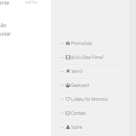
ente
GOSTOU
não
uisar
PromoSido
Já Viu Este Filme?
3em3
Geekyard
Lullaby for Mommy
Contato
Sobre