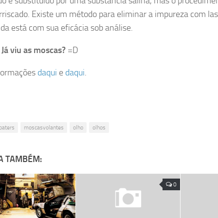
ado e substituído por uma substância salina, mas o procedime
rriscado. Existe um método para eliminar a impureza com las
da está com sua eficácia sob análise.
?
Já viu as moscas?
=D
formações
daqui
e
daqui
.
loaters
moscasvolantes
olho
olhos
A TAMBÉM:
0