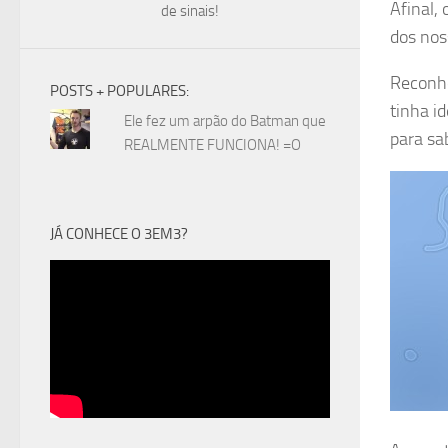
Afinal,
de sinais!
dos nos
Reconhe
POSTS + POPULARES:
tinha i
Ele fez um arpão do Batman que
para sa
REALMENTE FUNCIONA! =O
JÁ CONHECE O 3EM3?