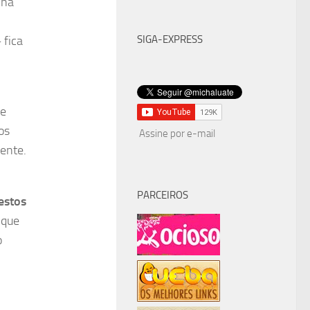
 na
 fica
SIGA-EXPRESS
de
os
Assine por e-mail
ente.
PARCEIROS
estos
o que
o