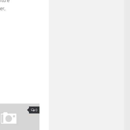
nto é
er,
0