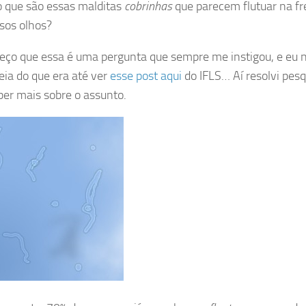
 o que são essas malditas
cobrinhas
que parecem flutuar na fr
sos olhos?
ço que essa é uma pergunta que sempre me instigou, e eu 
deia do que era até ver
esse post aqui
do IFLS… Aí resolvi pesq
ber mais sobre o assunto.