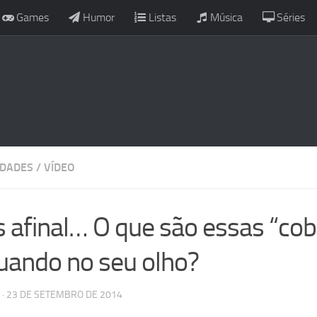
Games
Humor
Listas
Música
Séries
IDADES
/
VÍDEO
 afinal… O que são essas “cob
tuando no seu olho?
· 23 DE SETEMBRO DE 2014