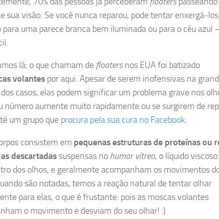
emente, 70% das pessoas já perceberam
floaters
passeando
de sua visão. Se você nunca reparou, pode tentar enxergá-los
 para uma parece branca bem iluminada ou para o céu azul –
il.
amos lá: o que chamam de
floaters
nos EUA foi batizado
as volantes
por aqui. Apesar de serem inofensivas na gran
 dos casos, elas podem significar um problema grave nos olh
u número aumente muito rapidamente ou se surgirem de rep
até um grupo que
procura pela sua cura no Facebook
.
corpos consistem em
pequenas estruturas de proteínas ou r
las descartadas
suspensas no
humor vítreo
, o líquido viscos
ntro dos olhos, e geralmente acompanham os movimentos d
Quando são notadas, temos a reação natural de tentar olhar
ente para elas, o que é frustante: pois as moscas volantes
ham o movimento e desviam do seu olhar! :)