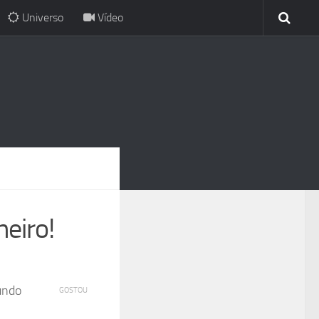
Universo
Vídeo
neiro!
undo
GOSTOU