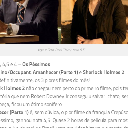
Argo e Zero-Dark Thirty: nota 8,5!
, 4,5 e 4 –
Os Péssimos
:
lino/Occupant
,
Amanhecer (Parte 1)
e
Sherlock Holmes 2
definitivamente, os 3 piores filmes do mês!
ck Holmes 2
não chegou nem perto do primeiro filme, pois t
tória que nem Robert Downey Jr conseguiu salvar: chato, s
eça, ficou um ótimo sonífero.
cer (Parte 1)
é, sem dúvida, o pior filme da franquia Crepúsc
éssimo, ganhou nota 4,5. Quase 2 horas de película para mos