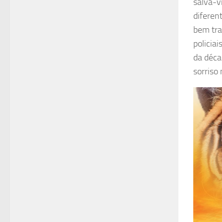
salva-v
diferen
bem tra
policia
da déca
sorriso 