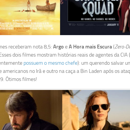
lmes receberam nota 8,5:
Argo
e
A Hora mais Escura
(
Zero-D
 Esses dois filmes mostram histórias reais de agentes da CIA 
dentemente
possuem o mesmo chefe
): um querendo salvar u
e americanos no Irã e outro na caça a Bin Laden após os ata
9. Ótimos filmes!