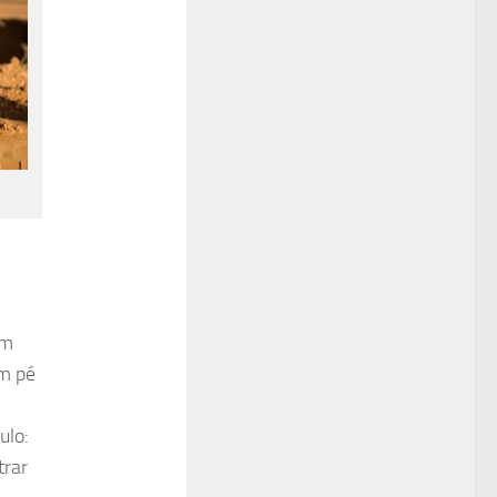
em
em pé
ulo:
trar