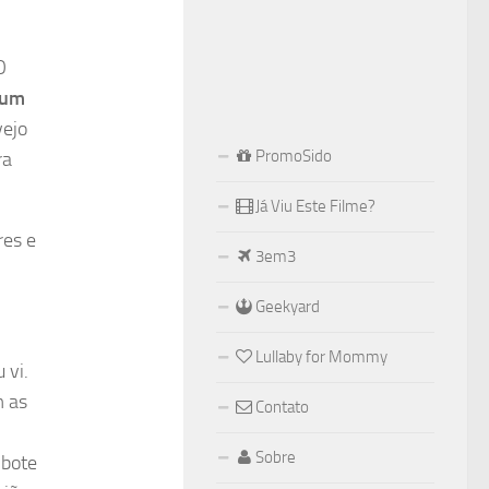
O
 um
vejo
PromoSido
ra
Já Viu Este Filme?
res e
3em3
Geekyard
Lullaby for Mommy
 vi.
m as
Contato
Sobre
 bote