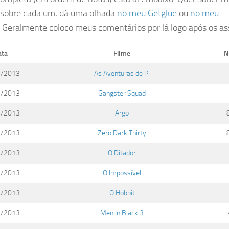
 sobre cada um, dá uma olhada
no meu Getglue
ou
no meu
. Geralmente coloco meus comentários por lá logo após os ass
ata
Filme
N
1/2013
As Aventuras de Pi
1/2013
Gangster Squad
1/2013
Argo
1/2013
Zero Dark Thirty
1/2013
O Ditador
1/2013
O Impossível
1/2013
O Hobbit
1/2013
Men In Black 3