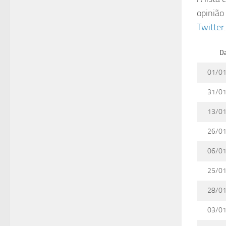
opinião
Twitter
D
01/0
31/0
13/0
26/0
06/0
25/0
28/0
03/0