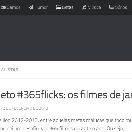
Games
Humor
Listas
Música
Séries
/
LISTAS
eto #365flicks: os filmes de ja
· 2 DE FEVEREIRO DE 2013
illon 2012-2013, entre aquelas metas malucas que todo m
 me dei um desafio: ver 365 filmes durante o ano! Ou seja,