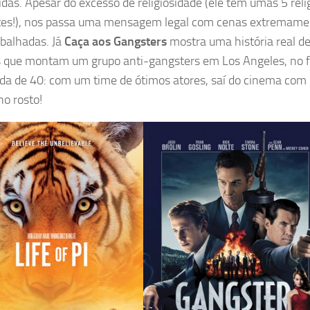
idas. Apesar do excesso de religiosidade (ele tem umas 5 reli
tes!), nos passa uma mensagem legal com cenas extremame
balhadas. Já
Caça aos Gangsters
mostra uma história real d
is que montam um grupo anti-gangsters em Los Angeles, no f
da de 40: com um time de ótimos atores, saí do cinema com
no rosto!