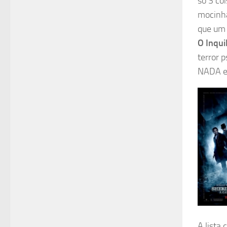
só 3 coi
mocinha
que um 
O Inqui
terror 
NADA e 
A lista