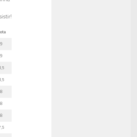
istir!
ota
9
9
8,5
8,5
8
8
8
7,5