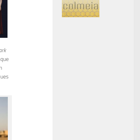
ark
(que
m
ques