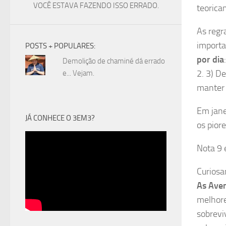
VOCÊ ESTAVA FAZENDO ISSO ERRADO.
teorica
As regr
importa
POSTS + POPULARES:
por dia
Demolição de chaminé dá errado
2. 3) D
e... Vejam.
manter o
Em jane
JÁ CONHECE O 3EM3?
os piore
Nota 9 
Curiosa
As Aven
melhore
sobrevi