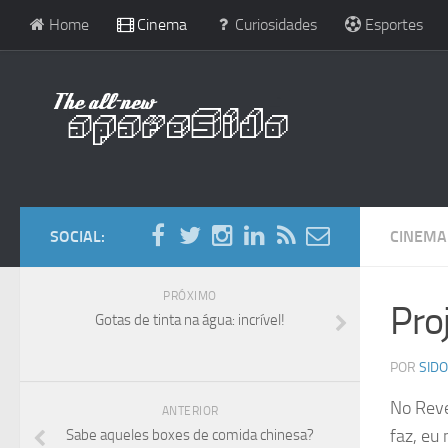
Home
Cinema
Curiosidades
Esportes
SOCIAL:
CINEMA
PRÓXIMO
Proj
Gotas de tinta na água: incrível!
POR
SIDO
No Reve
ANTERIOR
faz, eu
Sabe aqueles boxes de comida chinesa?