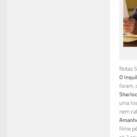
Notas 5
O Inqui
foram, 
Sherlo
uma his
nem cab
Amanhe
filme p