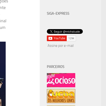
giões
nte
SIGA-EXPRESS
e
inal
 um
Assine por e-mail
PARCEIROS