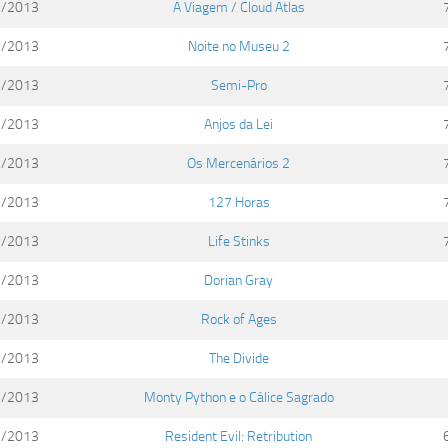
1/2013
A Viagem / Cloud Atlas
1/2013
Noite no Museu 2
1/2013
Semi-Pro
1/2013
Anjos da Lei
1/2013
Os Mercenários 2
1/2013
127 Horas
1/2013
Life Stinks
1/2013
Dorian Gray
1/2013
Rock of Ages
1/2013
The Divide
1/2013
Monty Python e o Cálice Sagrado
1/2013
Resident Evil: Retribution