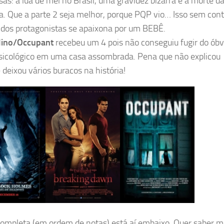
sas: a lua de mel no Brasil, uma gravidez bizarra e a morte d
. Que a parte 2 seja melhor, porque PQP vio… Isso sem cont
dos protagonistas se apaixona por um BEBÊ.
lino/Occupant
recebeu um 4 pois não conseguiu fugir do óbv
psicológico em uma casa assombrada. Pena que não explicou
deixou vários buracos na história!
 completa (em ordem de notas) está aí embaixo. Quer saber 