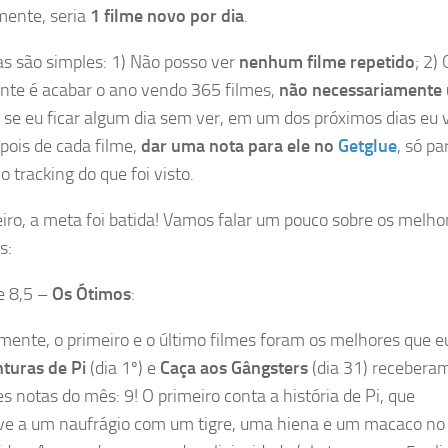
mente, seria
1 filme novo por dia
.
as são simples: 1) Não posso ver
nenhum filme repetido
; 2) 
nte é acabar o ano vendo 365 filmes,
não necessariamente
: se eu ficar algum dia sem ver, em um dos próximos dias eu 
epois de cada filme,
dar uma nota para ele no
Getglue
, só pa
 tracking do que foi visto.
iro, a meta foi batida! Vamos falar um pouco sobre os melho
s:
e 8,5 –
Os Ótimos
:
mente, o primeiro e o último filmes foram os melhores que eu
turas de Pi
(dia 1º) e
Caça aos Gângsters
(dia 31) recebera
s notas do mês: 9! O primeiro conta a história de Pi, que
ve a um naufrágio com um tigre, uma hiena e um macaco no