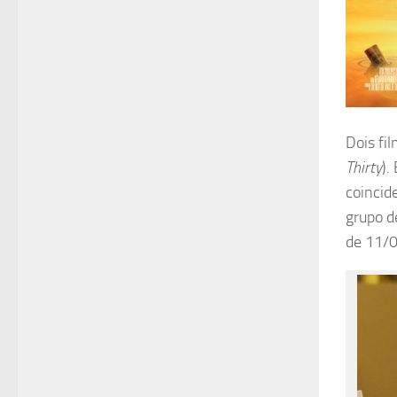
Dois fi
Thirty
).
coinci
grupo d
de 11/0