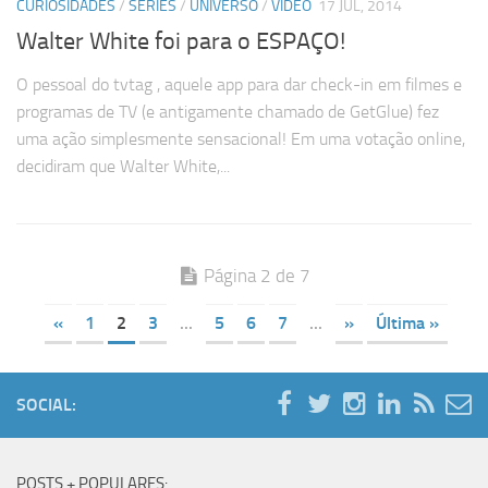
CURIOSIDADES
/
SÉRIES
/
UNIVERSO
/
VÍDEO
17 JUL, 2014
Walter White foi para o ESPAÇO!
O pessoal do tvtag , aquele app para dar check-in em filmes e
programas de TV (e antigamente chamado de GetGlue) fez
uma ação simplesmente sensacional! Em uma votação online,
decidiram que Walter White,...
Página 2 de 7
«
1
2
3
...
5
6
7
...
»
Última »
SOCIAL:
POSTS + POPULARES: