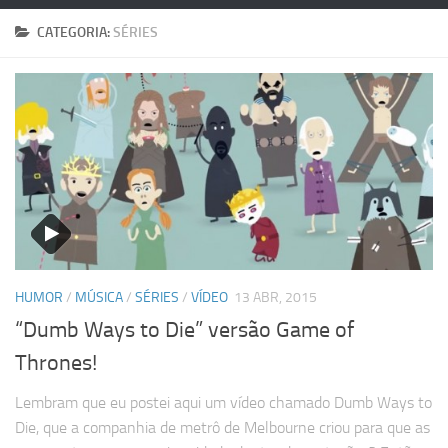
CATEGORIA:
SÉRIES
HUMOR
/
MÚSICA
/
SÉRIES
/
VÍDEO
13 ABR, 2015
“Dumb Ways to Die” versão Game of
Thrones!
Lembram que eu postei aqui um vídeo chamado Dumb Ways to
Die, que a companhia de metrô de Melbourne criou para que as