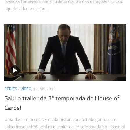
pessoas tomassem mais cuidado dentro das estações? Então,
aquele vídeo viralizou...
SÉRIES
/
VÍDEO
12 JAN, 2015
Saiu o trailer da 3ª temporada de House of
Cards!
Uma das melhores séries da história acabou de ganhar um
vídeo fresquinho! Confira o trailer da 3ª temporada de House of