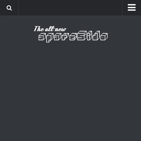
Home
Cinema
Curiosidades
Esportes
Games
Humor
Listas
Música
Séries
Universo
Vídeo