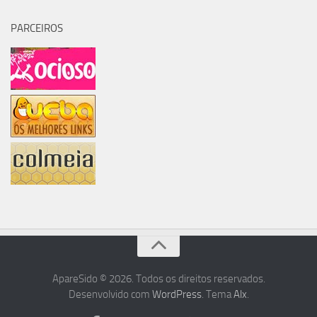
PARCEIROS
ApareSido © 2026. Todos os direitos reservados.
Desenvolvido com
WordPress
. Tema
Alx
.