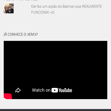
Ele fez um arpão do Batman que REALMENTE
FUNCIONA! =O
JÁ CONHECE O 3EM3?