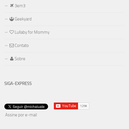
3em3
Geekyard
Lullaby for Mommy
Contato
Sobre
SIGA-EXPRESS
Assine por e-mail