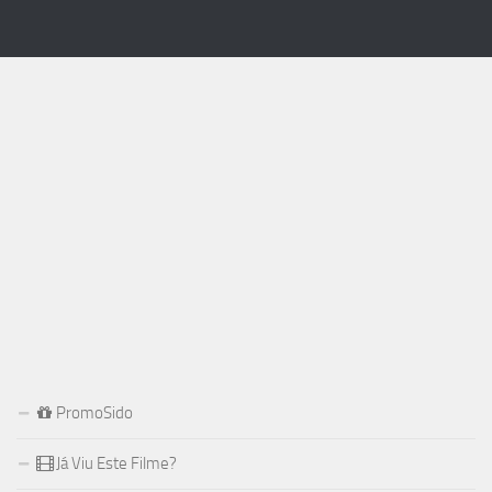
PromoSido
Já Viu Este Filme?