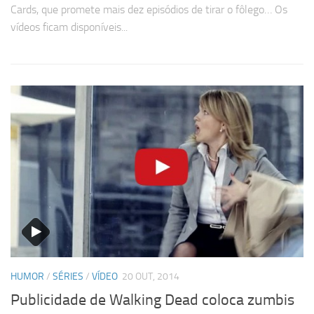
Cards, que promete mais dez episódios de tirar o fôlego… Os
vídeos ficam disponíveis...
HUMOR
/
SÉRIES
/
VÍDEO
20 OUT, 2014
Publicidade de Walking Dead coloca zumbis