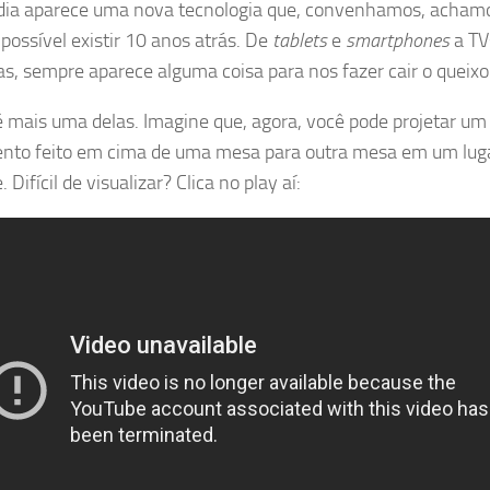
dia aparece uma nova tecnologia que, convenhamos, acham
 possível existir 10 anos atrás. De
tablets
e
smartphones
a TV
nas, sempre aparece alguma coisa para nos fazer cair o queixo
é mais uma delas. Imagine que, agora, você pode projetar um
to feito em cima de uma mesa para outra mesa em um lug
. Difícil de visualizar? Clica no play aí: