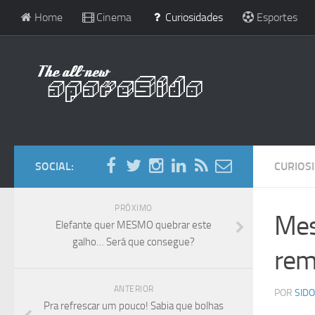
Home
Cinema
Curiosidades
Esportes
SOCIAL:
CURIOS
PRÓXIMO
Mes
Elefante quer MESMO quebrar este
galho… Será que consegue?
rem
ANTERIOR
POR
SIDO
Pra refrescar um pouco! Sabia que bolhas