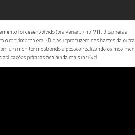
amento foi desenvolvido (pra variar…) no
MIT
. 3 câmeras
m o movimento em 3D e as reproduzem nas hastes da outra
om um monitor mostrando a pessoa realizando os movimen
 aplicações práticas fica ainda mais incrível: