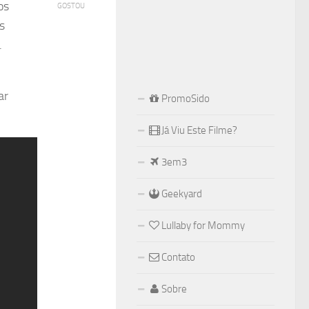
os
GOSTOU
s
.
ar
PromoSido
Já Viu Este Filme?
3em3
Geekyard
Lullaby for Mommy
Contato
Sobre