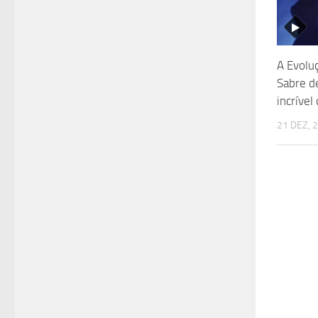
A Evolu
Sabre d
incrível
21 DEZ, 