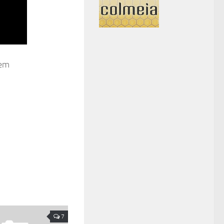
dem
7