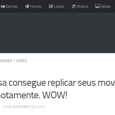
Games
Humor
Listas
Música
Séries
IDADES
/
VÍDEO
a consegue replicar seus mo
otamente. WOW!
· 13 DE NOVEMBRO DE 2013