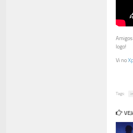
Amigos 
logo!
Vi no
X
Tags:
i
VEJ