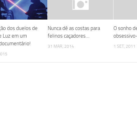
ção dos duelos de
Nunca dê as costas para
O sonho d
e Luz em um
felinos caçadores…
obsessivo
 documentário!
31 MAR, 2014
1 SET, 2011
2015