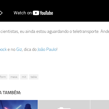
cientistas, eu ainda estou aguardando o teletransporte. An
pock
e no
Giz
, dica do
João Paulo
!
nform
mesa
mit
table
A TAMBÉM: