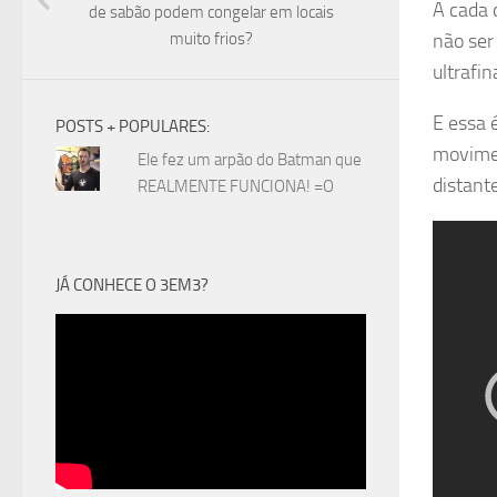
A cada 
de sabão podem congelar em locais
muito frios?
não ser
ultrafi
E essa 
POSTS + POPULARES:
movimen
Ele fez um arpão do Batman que
distante
REALMENTE FUNCIONA! =O
JÁ CONHECE O 3EM3?