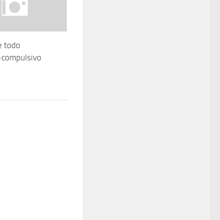
e todo
-compulsivo