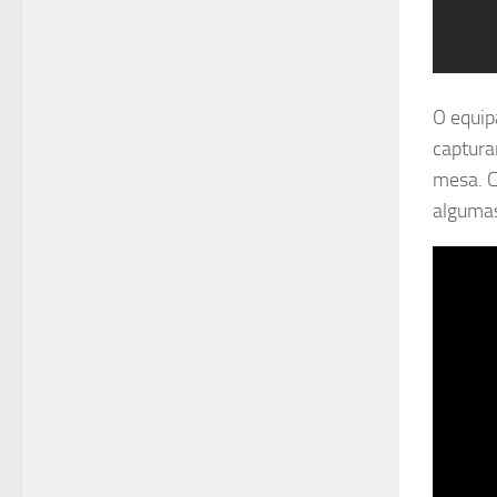
O equip
captura
mesa. C
algumas