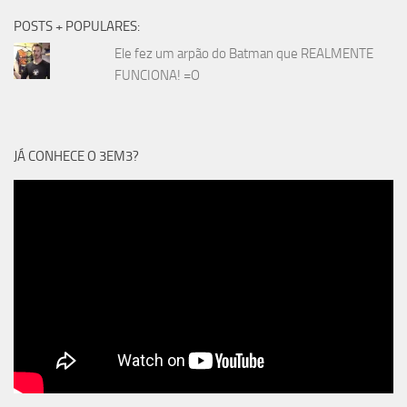
POSTS + POPULARES:
Ele fez um arpão do Batman que REALMENTE
FUNCIONA! =O
JÁ CONHECE O 3EM3?