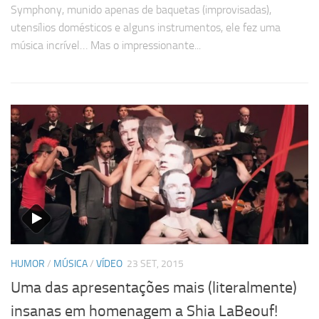
Symphony, munido apenas de baquetas (improvisadas),
utensílios domésticos e alguns instrumentos, ele fez uma
música incrível… Mas o impressionante...
HUMOR
/
MÚSICA
/
VÍDEO
23 SET, 2015
Uma das apresentações mais (literalmente)
insanas em homenagem a Shia LaBeouf!