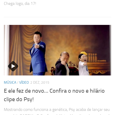
Chega logo, dia 17!
MÚSICA
/
VÍDEO
2 DEZ, 2015
E ele fez de novo… Confira o novo e hilário
clipe do Psy!
Mostrando como funciona a genética, Psy acaba de lançar seu