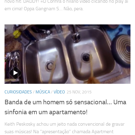
novo hit: DADDY! =D Confira o hilário vídeo clicando no play aí
em cima! Oppa Gangnam S… Não, pera.
CURIOSIDADES
/
MÚSICA
/
VÍDEO
25 NOV, 2015
Banda de um homem só sensacional… Uma
sinfonia em um apartamento!
Keith Peskosky achou um jeito nada convencional de gravar
suas músicas! Na “apresentação” chamada Apartment