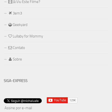
Já Viu Este Filme?
3em3
Geekyard
Lullaby for Mommy
Contato
Sobre
SIGA-EXPRESS
Assine por e-mail