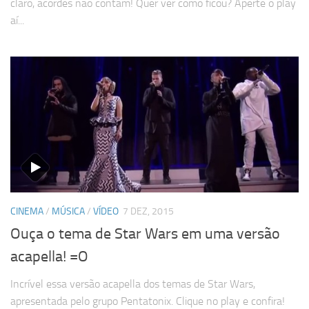
claro, acordes não contam! Quer ver como ficou? Aperte o play
aí...
CINEMA
/
MÚSICA
/
VÍDEO
7 DEZ, 2015
Ouça o tema de Star Wars em uma versão
acapella! =O
Incrível essa versão acapella dos temas de Star Wars,
apresentada pelo grupo Pentatonix. Clique no play e confira!