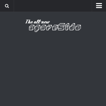
Home
Cinema
Curiosidades
Esportes
Games
Humor
Listas
Música
Séries
Universo
Vídeo