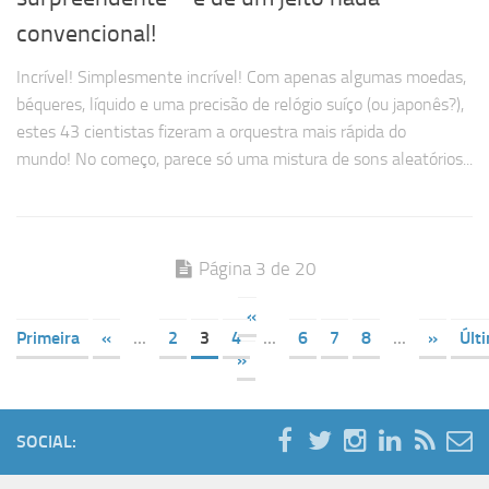
convencional!
Incrível! Simplesmente incrível! Com apenas algumas moedas,
béqueres, líquido e uma precisão de relógio suíço (ou japonês?),
estes 43 cientistas fizeram a orquestra mais rápida do
mundo! No começo, parece só uma mistura de sons aleatórios...
Página 3 de 20
«
Primeira
«
...
2
3
4
...
6
7
8
...
»
Últ
»
SOCIAL: