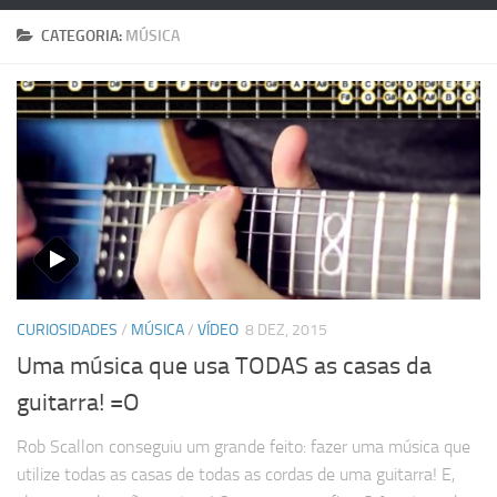
CATEGORIA:
MÚSICA
CURIOSIDADES
/
MÚSICA
/
VÍDEO
8 DEZ, 2015
Uma música que usa TODAS as casas da
guitarra! =O
Rob Scallon conseguiu um grande feito: fazer uma música que
utilize todas as casas de todas as cordas de uma guitarra! E,