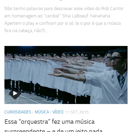
Não tenho palavras para descrever esse vídeo do Rob Cantor
em homenagem ao “canibal” Shia LaBoeuf. hahahaha
Apertem o play e confiram por si só. (e o pior é que a música
fica na cabeça, não?)...
CURIOSIDADES
/
MÚSICA
/
VÍDEO
11 SET, 2015
Essa “orquestra” fez uma música
surpreendente – e de um jeito nada