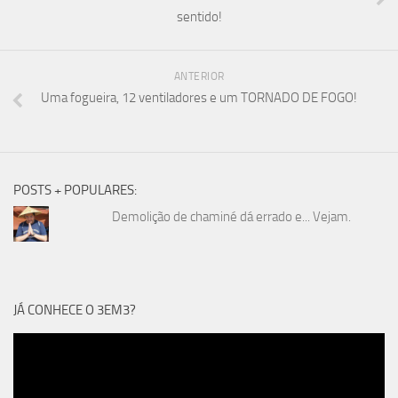
sentido!
ANTERIOR
Uma fogueira, 12 ventiladores e um TORNADO DE FOGO!
POSTS + POPULARES:
Demolição de chaminé dá errado e... Vejam.
JÁ CONHECE O 3EM3?