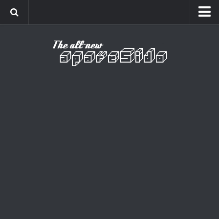
Home
Cinema
Curiosidades
Esportes
Games
Humor
Listas
Música
Séries
Universo
Vídeo