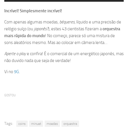
Incrível! Simplesmente incrível!
Com apenas algumas moedas,
béqueres
, líquido e uma precisão de
relógio suíço (ou
japonês?
), estes 43 cientistas fizeram a
orquestra
mais rápida do mundo
! No começo, parece só uma mistura de
sons aleatórios mesmo. Mas ao colocar em câmera lenta…
Aperte o play
e confira! É o comercial de um energético japonês, mas
não duvido nada que seja de verdade!
Vi no
9G
.
GOSTOU
Tags:
coins
minuet
moedas
orquestra