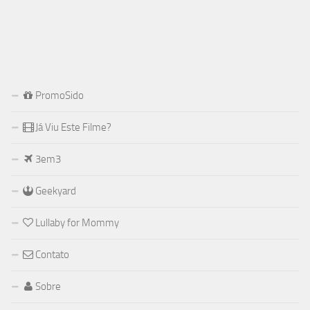
PromoSido
Já Viu Este Filme?
3em3
Geekyard
Lullaby for Mommy
Contato
Sobre