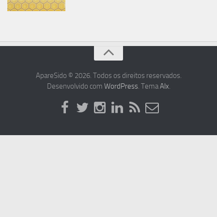
ApareSido © 2026. Todos os direitos reservados.
Desenvolvido com
WordPress
. Tema
Alx
.