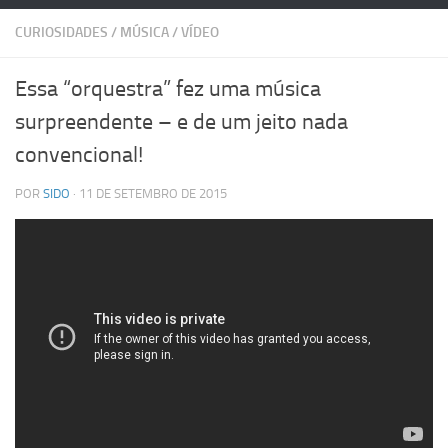
CURIOSIDADES
/
MÚSICA
/
VÍDEO
Essa “orquestra” fez uma música
surpreendente – e de um jeito nada
convencional!
POR
SIDO
· 11 DE SETEMBRO DE 2015