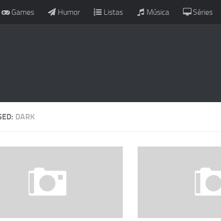
Games
Humor
Listas
Música
Séries
GED:
DARK