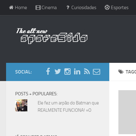
Home
Cinema
Curiosidades
Esportes
SOCIAL:
TAG
POSTS + POPULARES:
Ele fez um arpão do Batman que
REALMENTE FUNCIONA! =O