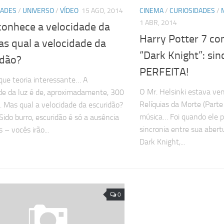
DADES
/
UNIVERSO
/
VÍDEO
15 AGO, 2014
CINEMA
/
CURIOSIDADES
/
1 ABR, 2014
conhece a velocidade da
Harry Potter 7 c
as qual a velocidade da
“Dark Knight”: sin
idão?
PERFEITA!
que teoria interessante… A
O Mr. Helsinki estava ve
de da luz é de, aproximadamente, 300
Relíquias da Morte (Parte
. Mas qual a velocidade da escuridão?
música… Foi quando ele 
Sido burro, escuridão é só a ausência
sincronia entre sua abert
 – vocês irão...
Dark Knight,...
0