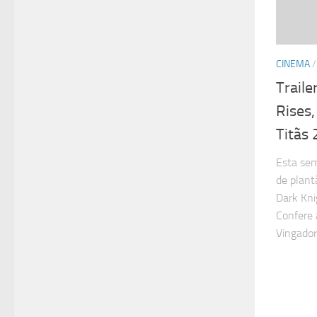
CINEMA
Traile
Rises,
Titãs
Esta sem
de plant
Dark Kni
Confere 
Vingador