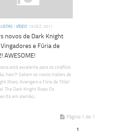
/
LISTAS
/
VÍDEO
19 DEZ, 2011
rs novos de Dark Knight
 Vingadores e Fúria de
 2! AWESOME!
ana está excelente para os cinéfilos
ão, hein?! Saíram os novos trailers de
ght Rises, Avengers e Fúria de Titãs!
aí: The Dark Knight Rises Os
es (tá em alemão,...
Página 1 de 1
1