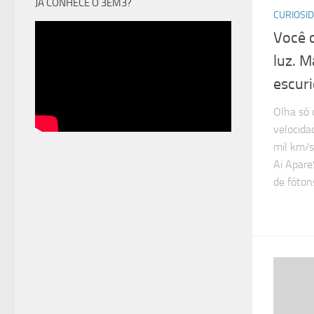
JÁ CONHECE O 3EM3?
CURIOSI
Você 
luz. M
escur
Olha só 
velocida
mil km/s
Ai Apare
de fótons