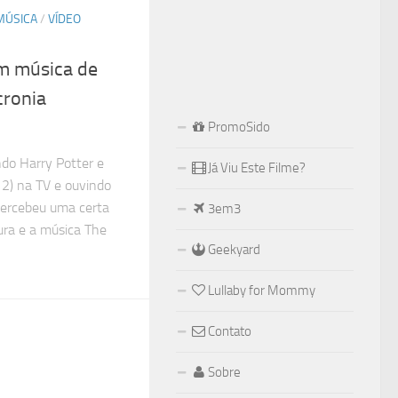
MÚSICA
/
VÍDEO
om música de
cronia
PromoSido
ndo Harry Potter e
Já Viu Este Filme?
 2) na TV e ouvindo
percebeu uma certa
3em3
ura e a música The
Geekyard
Lullaby for Mommy
Contato
Sobre