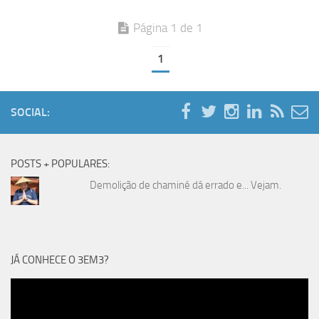
Página 1 de 1
1
SOCIAL:
POSTS + POPULARES:
Demolição de chaminé dá errado e... Vejam.
JÁ CONHECE O 3EM3?