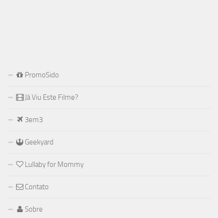
PromoSido
Já Viu Este Filme?
3em3
Geekyard
Lullaby for Mommy
Contato
Sobre