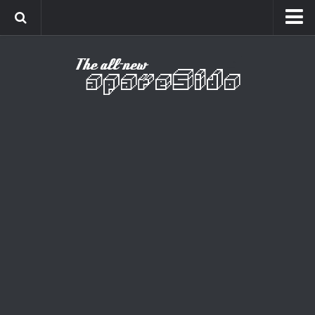
Home
Cinema
Curiosidades
Esportes
Games
Humor
Listas
Música
Séries
Universo
Vídeo