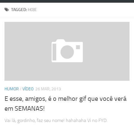
TAGGED:
HOJE
HUMOR
/
VÍDEO
26 MAR, 2013
E esse, amigos, é o melhor gif que você verá
em SEMANAS!
Vai lá, gordinho, faz seu nome! hahahaha Vi no FYD.