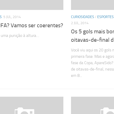
S
5 JUL, 2014
CURIOSIDADES
/
ESPORTES
2 JUL, 2014
FIFA? Vamos ser coerentes?
Os 5 gols mais bo
 uma punição à altura…
oitavas-de-final 
Você viu aqui os 20 gols 
primeira fase. Mas e agor
fase da Copa, ApareSid
de oitavas-de-final, ness
em 8...