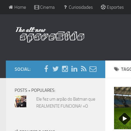
Home
Cinema
Curiosidades
Esportes
SOCIAL:
TAG
POSTS + POPULARES:
Ele fez um arpão do Batman que
REALMENTE FUNCIONA! =O