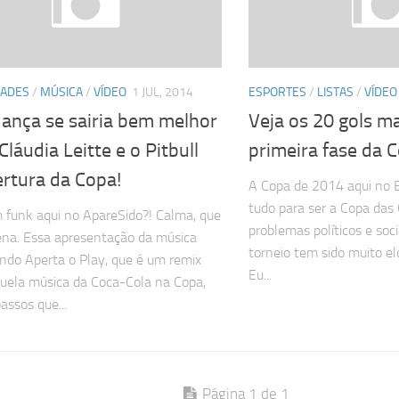
DADES
/
MÚSICA
/
VÍDEO
1 JUL, 2014
ESPORTES
/
LISTAS
/
VÍDEO
dança se sairia bem melhor
Veja os 20 gols m
Cláudia Leitte e o Pitbull
primeira fase da 
ertura da Copa!
A Copa de 2014 aqui no 
tudo para ser a Copa das
 funk aqui no ApareSido?! Calma, que
problemas políticos e soci
ena. Essa apresentação da música
torneio tem sido muito el
do Aperta o Play, que é um remix
Eu...
uela música da Coca-Cola na Copa,
assos que...
Página 1 de 1