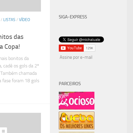
SIGA-EXPRESS
/
LISTAS
/
VÍDEO
nitos das
da Copa!
Assine por e-mail
mais bonitos da
a, cadê os gols da 2ª
o? Também chamada
a fase foram 18 gols
PARCEIROS