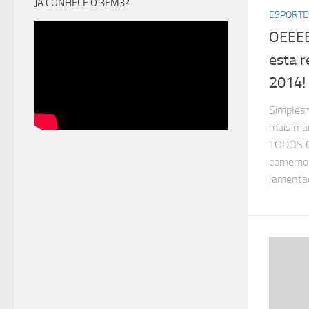
JÁ CONHECE O 3EM3?
ESPORTE
OEEEE
esta r
2014!
Simplesm
mais ma
TODOS O
comemor
lament