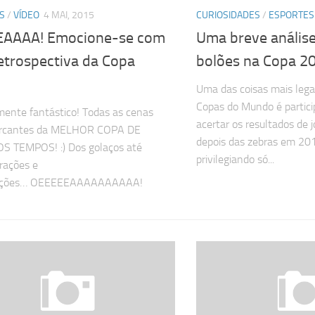
S
/
VÍDEO
4 MAI, 2015
CURIOSIDADES
/
ESPORTES
AAAA! Emocione-se com
Uma breve anális
etrospectiva da Copa
bolões na Copa 2
Uma das coisas mais legai
Copas do Mundo é partici
ente fantástico! Todas as cenas
acertar os resultados de 
rcantes da MELHOR COPA DE
depois das zebras em 20
S TEMPOS! :) Dos golaços até
privilegiando só...
ações e
ações… OEEEEEAAAAAAAAAA!