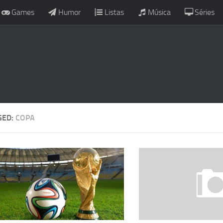
Games
Humor
Listas
Música
Séries
GED:
COPA