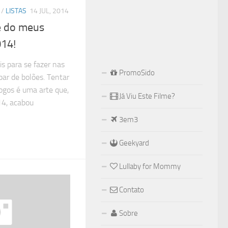
/
LISTAS
14 JUL, 2014
e do meus
014!
s para se fazer nas
PromoSido
par de bolões. Tentar
jogos é uma arte que,
Já Viu Este Filme?
14, acabou
3em3
Geekyard
Lullaby for Mommy
Contato
Sobre