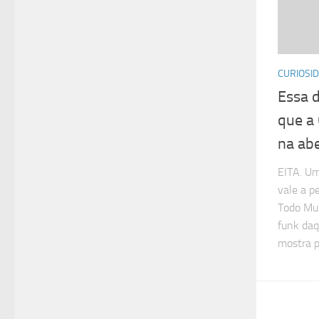
CURIOSI
Essa 
que a 
na ab
EITA. Um
vale a p
Todo Mun
funk daq
mostra p