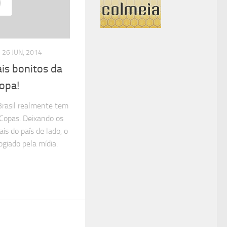
26 JUN, 2014
ais bonitos da
Copa!
Brasil realmente tem
 Copas. Deixando os
ais do país de lado, o
ogiado pela mídia.