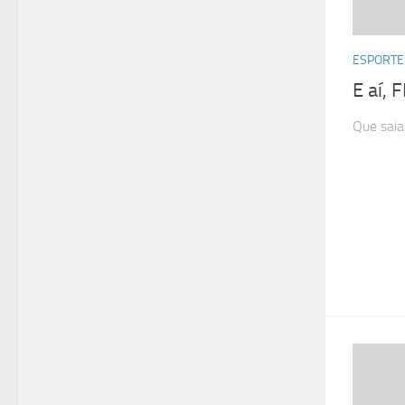
ESPORTE
E aí, 
Que saia