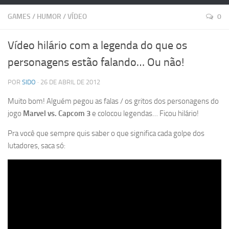
GAMES
/
HUMOR
/
VÍDEO
0
Vídeo hilário com a legenda do que os
personagens estão falando… Ou não!
POR
SIDO
· 26 DE ABRIL DE 2012
Muito bom! Alguém pegou as falas / os gritos dos personagens do
jogo
Marvel vs. Capcom 3
e colocou legendas… Ficou hilário!
Pra você que sempre quis saber o que significa cada golpe dos
lutadores, saca só: