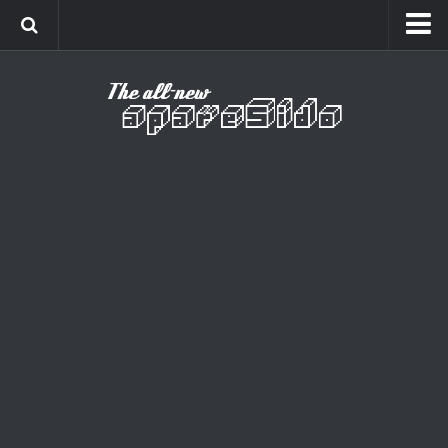
Home
Cinema
Curiosidades
Esportes
Games
Humor
Listas
Música
Séries
Universo
Vídeo