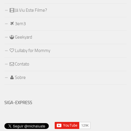
Já Viu Este Filme?
3em3
Geekyard
Lullaby for Mommy
Contato
Sobre
SIGA-EXPRESS