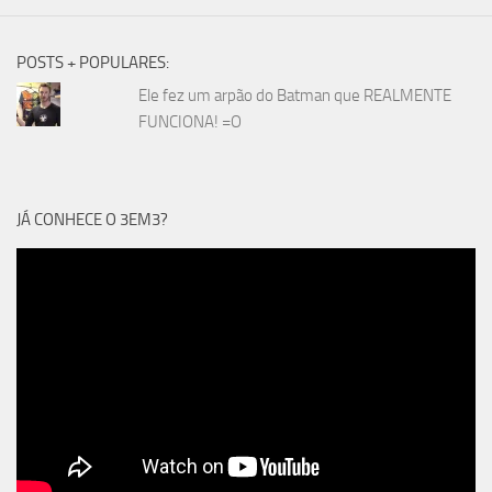
POSTS + POPULARES:
Ele fez um arpão do Batman que REALMENTE
FUNCIONA! =O
JÁ CONHECE O 3EM3?