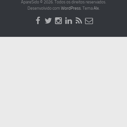
ApareSido © 2026. Todos os direitos reservados.
Desenvolvido com
WordPress
. Tema
Alx
.