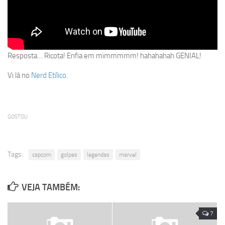
Resposta… Ricota! Enfia em mimmmmm! hahahahah GENIAL!
Vi lá no
Nerd Etílico
.
GOSTOU
Tags:
capcom
golpes
legendas
marvel
VEJA TAMBÉM:
7