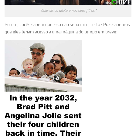
"Cale-se, ou adotaremos seus filhos."
Porém, vocês sabem que isso não seria ruim, certo? Pois sabemos
que eles teriam acesso a uma máquina do tempo em breve: