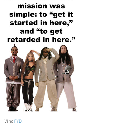
Vi no
FYD
.