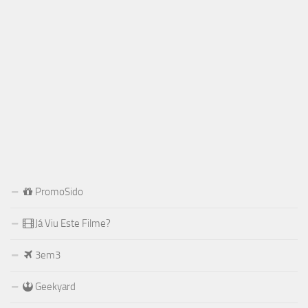
PromoSido
Já Viu Este Filme?
3em3
Geekyard