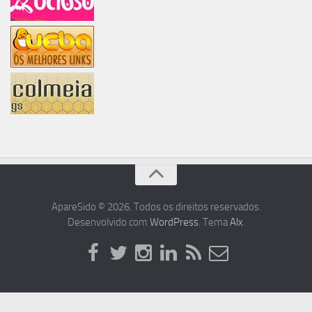
ApareSido © 2026. Todos os direitos reservados.
Desenvolvido com
WordPress
. Tema
Alx
.