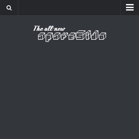
Home
Cinema
Curiosidades
Esportes
Games
Humor
Listas
Música
Séries
Universo
Vídeo