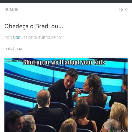
HUMOR
0
Obedeça o Brad, ou…
POR
SIDO
· 21 DE OUTUBRO DE 2011
hahahaha