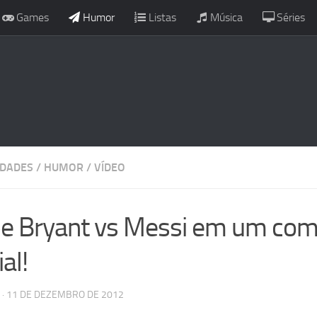
Games
Humor
Listas
Música
Séries
IDADES
/
HUMOR
/
VÍDEO
e Bryant vs Messi em um come
al!
· 11 DE DEZEMBRO DE 2012