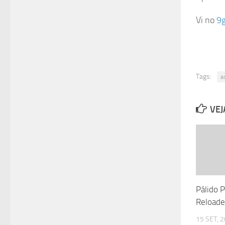
Vi no
9
Tags:
a
VEJ
Pálido 
Reload
15 SET, 