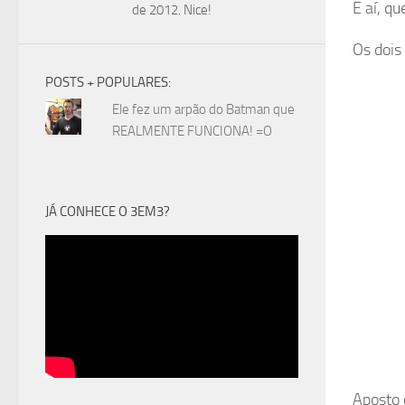
E aí, q
de 2012. Nice!
Os dois
POSTS + POPULARES:
Ele fez um arpão do Batman que
REALMENTE FUNCIONA! =O
JÁ CONHECE O 3EM3?
Aposto 