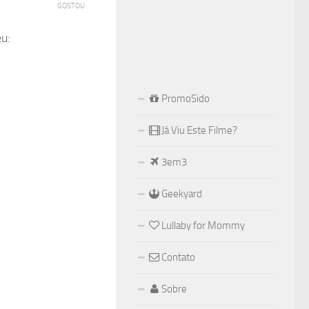
GOSTOU
u:
PromoSido
Já Viu Este Filme?
3em3
Geekyard
Lullaby for Mommy
Contato
Sobre