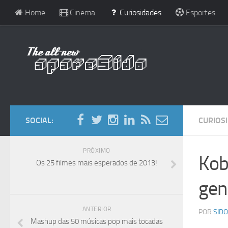
Home
Cinema
Curiosidades
Esportes
SOCIAL:
CURIOS
PRÓXIMO
Kob
Os 25 filmes mais esperados de 2013!
geni
ANTERIOR
POR
SIDO
Mashup das 50 músicas pop mais tocadas