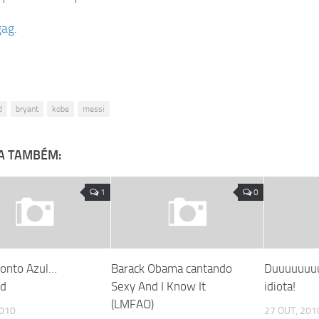
gag
.
d
bryant
kobe
messi
A TAMBÉM:
1
0
Ponto Azul…
Barack Obama cantando
Duuuuuuuu
ed
Sexy And I Know It
idiota!
(LMFAO)
2010
27 OUT, 201