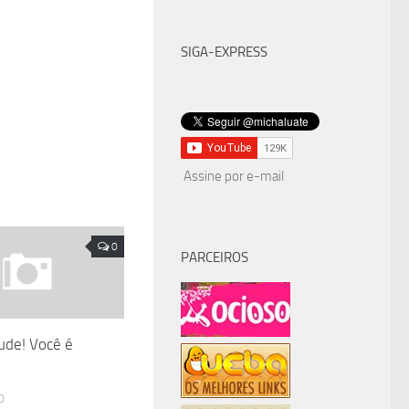
SIGA-EXPRESS
Assine por e-mail
0
PARCEIROS
de! Você é
0