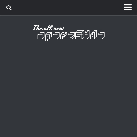
Home
Cinema
Curiosidades
Esportes
Games
Humor
Listas
Música
Séries
Universo
Vídeo