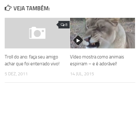
VEJA TAMBÉM:
8
Troll do ano: faça seu amigo
Vídeo mostra como animais
achar que foi enterrado vivo!
espirram – e é adorável!
5 DEZ, 2011
14 JUL, 2015