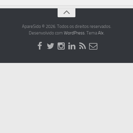
ApareSido © 2026. Todos os direitos reservados.
Desenvolvido com
WordPress
. Tema
Alx
.