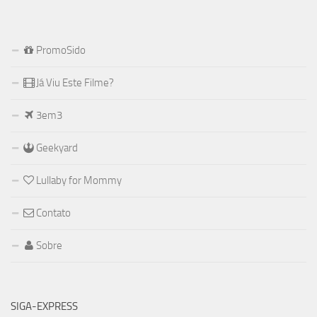
PromoSido
Já Viu Este Filme?
3em3
Geekyard
Lullaby for Mommy
Contato
Sobre
SIGA-EXPRESS