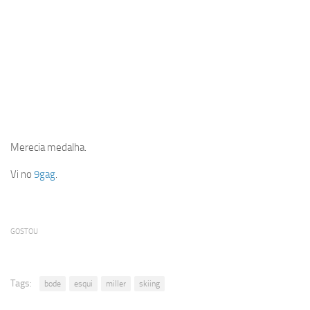
Merecia medalha.
Vi no
9gag
.
GOSTOU
Tags:
bode
esqui
miller
skiing