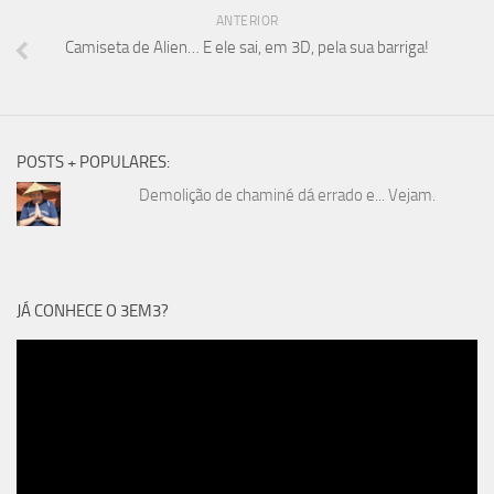
ANTERIOR
Camiseta de Alien… E ele sai, em 3D, pela sua barriga!
POSTS + POPULARES:
Demolição de chaminé dá errado e... Vejam.
JÁ CONHECE O 3EM3?