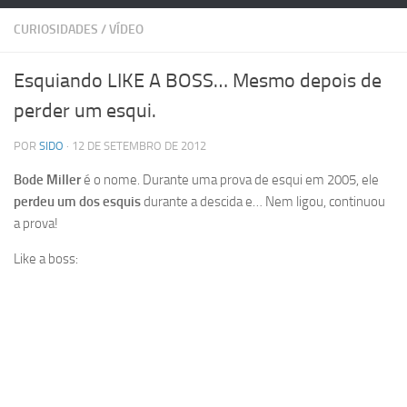
CURIOSIDADES
/
VÍDEO
Esquiando LIKE A BOSS… Mesmo depois de
perder um esqui.
POR
SIDO
· 12 DE SETEMBRO DE 2012
Bode Miller
é o nome. Durante uma prova de esqui em 2005, ele
perdeu um dos esquis
durante a descida e… Nem ligou, continuou
a prova!
Like a boss: