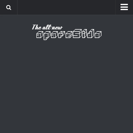
Home
Cinema
Curiosidades
Esportes
Games
Humor
Listas
Música
Séries
Universo
Vídeo