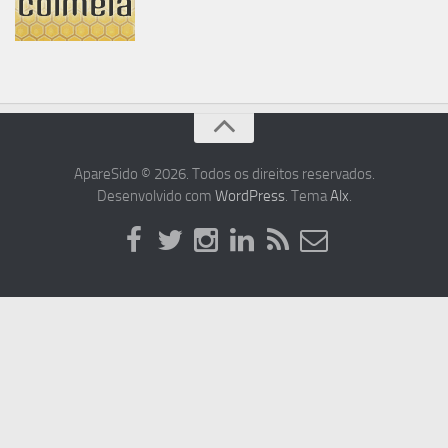
ApareSido © 2026. Todos os direitos reservados.
Desenvolvido com
WordPress
. Tema
Alx
.