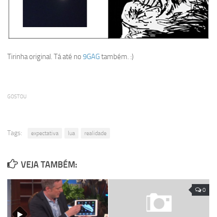
Tirinha original. Tá até no
9GAG
também. :)
GOSTOU
Tags:
expectativa
lua
realidade
VEJA TAMBÉM:
0