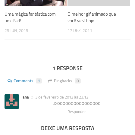
Uma mágica fantástica com
O melhor gif animado que
um iPad!
você verá hoje
25 JUN, 2015
17 DEZ, 2011
1 RESPONSE
Comments
1
Pingbacks
0
ana
3 de fevereiro de 2012 às 23:12
LIXOOOOOOOOOOOOOOOO
Responder
DEIXE UMA RESPOSTA