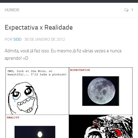
HUMOR
1
Expectativa x Realidade
POR
SIDO
· 30 DE JANEIRO DE 2012
Admita, você já fez isso. Eu mesmo já fiz várias vezes e nunca
aprendo! =D