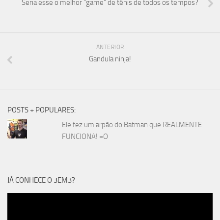
Seria esse o melhor “game” de tênis de todos os tempos?
ANTERIOR
Gandula ninja!
POSTS + POPULARES:
Ele fez um arpão do Batman que REALMENTE
FUNCIONA! =O
JÁ CONHECE O 3EM3?