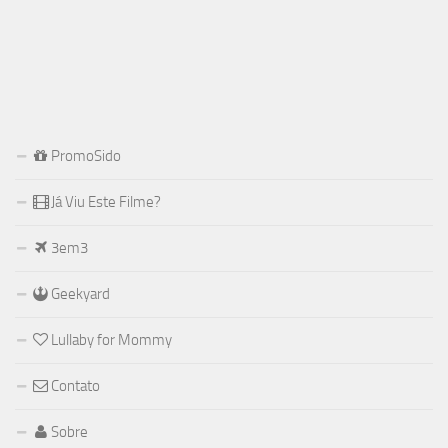
PromoSido
Já Viu Este Filme?
3em3
Geekyard
Lullaby for Mommy
Contato
Sobre