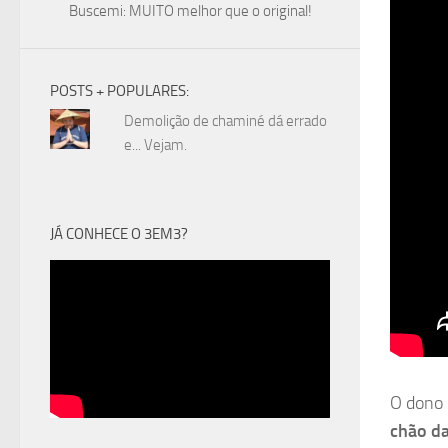
Buscemi: MUITO melhor que o original!
POSTS + POPULARES:
Demolição de chaminé dá errado
e... Vejam.
JÁ CONHECE O 3EM3?
O dono 
chão da