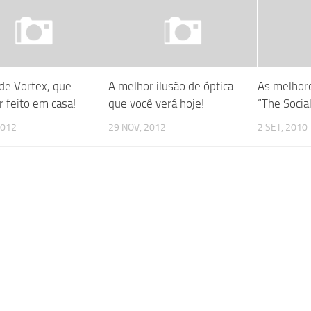
de Vortex, que
A melhor ilusão de óptica
As melhore
r feito em casa!
que você verá hoje!
“The Socia
2012
29 NOV, 2012
2 SET, 2010