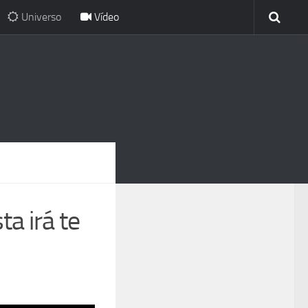
Universo
Vídeo
a irá te