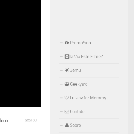
PromoSido
Já Viu Este Filme?
3em3
Geekyard
Lullaby for Mommy
Contato
do o
GOSTOU
Sobre