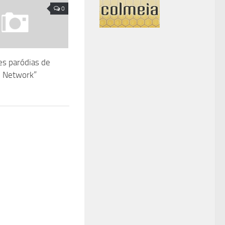
0
s paródias de
l Network”