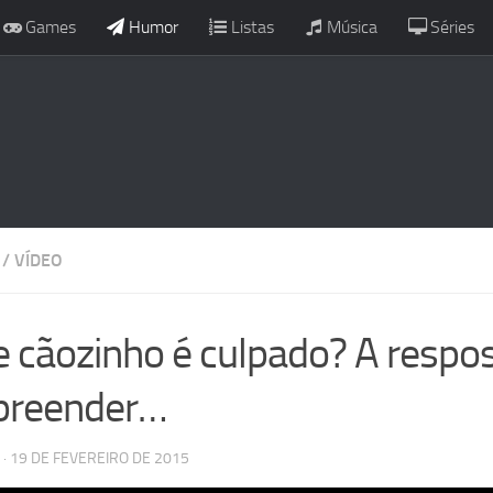
Games
Humor
Listas
Música
Séries
/
VÍDEO
e cãozinho é culpado? A respost
preender…
· 19 DE FEVEREIRO DE 2015