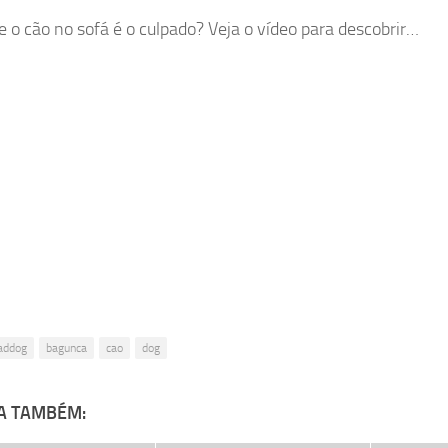
e o cão no sofá é o culpado? Veja o vídeo para descobrir…
addog
bagunca
cao
dog
A TAMBÉM: