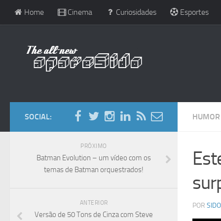
Home
Cinema
Curiosidades
Esportes
SOCIAL:
HUMOR
PRÓXIMO
Est
Batman Evolution – um vídeo com os
temas de Batman orquestrados!
sur
ANTERIOR
POR
SIDO
Versão de 50 Tons de Cinza com Steve