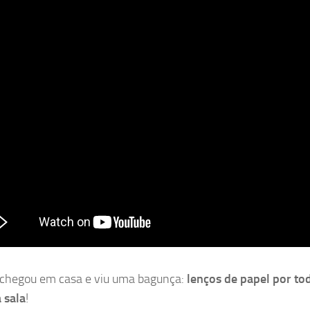
chegou em casa e viu uma bagunça:
lenços de papel por to
 sala
!