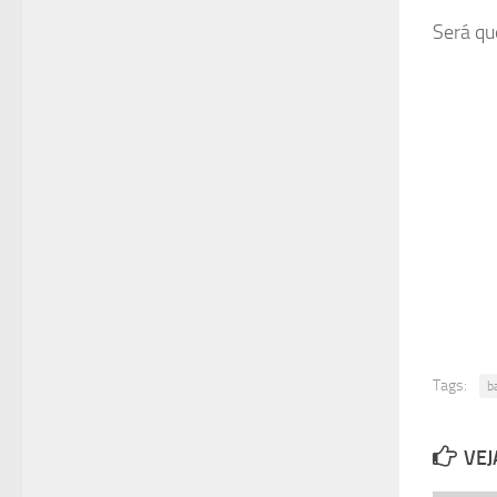
Será qu
Tags:
b
VEJ