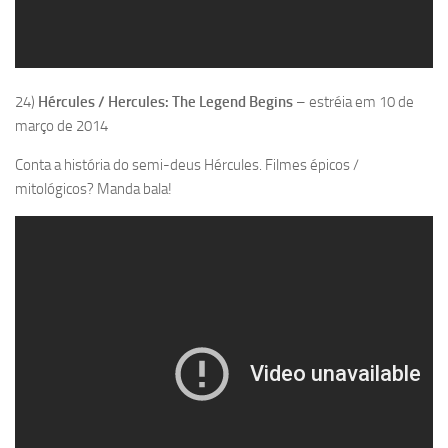
24)
Hércules / Hercules: The Legend Begins
– estréia em 10 de
março de 2014
Conta a história do semi-deus Hércules. Filmes épicos /
mitológicos? Manda bala!