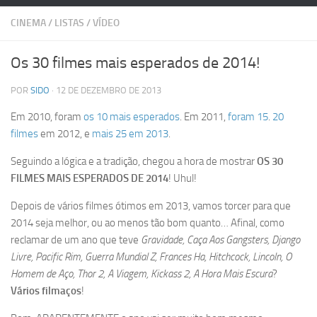
CINEMA
/
LISTAS
/
VÍDEO
Os 30 filmes mais esperados de 2014!
POR
SIDO
· 12 DE DEZEMBRO DE 2013
Em 2010, foram
os 10 mais esperados
. Em 2011,
foram 15
.
20
filmes
em 2012, e
mais 25 em 2013
.
Seguindo a lógica e a tradição, chegou a hora de mostrar
OS 30
FILMES MAIS ESPERADOS DE 2014
! Uhul!
Depois de vários filmes ótimos em 2013, vamos torcer para que
2014 seja melhor, ou ao menos tão bom quanto… Afinal, como
reclamar de um ano que teve
Gravidade, Caça Aos Gangsters, Django
Livre, Pacific Rim, Guerra Mundial Z, Frances Ha,
Hitchcock, Lincoln,
O
Homem de Aço, Thor 2, A Viagem, Kickass 2, A Hora Mais Escura
?
Vários filmaços
!