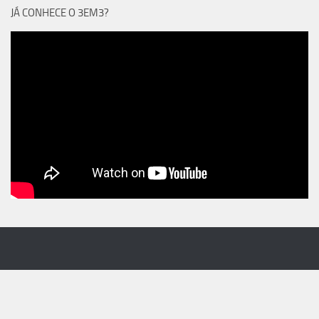
JÁ CONHECE O 3EM3?