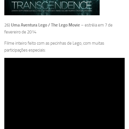
26)
Uma Aventura Lego / The Lego Movie
– estréia em 7 de
fevereiro de 2014
Filme inteiro feito com as pecinhas de Lego, com muitas
participações especiais: