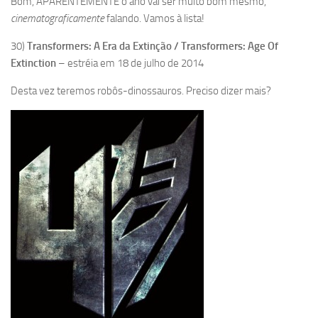
Bom, APARENTEMENTE o ano vai ser muito bom mesmo,
cinematograficamente
falando. Vamos à lista!
30)
Transformers: A Era da Extinção / Transformers: Age Of
Extinction
– estréia em 18 de julho de 2014
Desta vez teremos robôs-dinossauros. Preciso dizer mais?