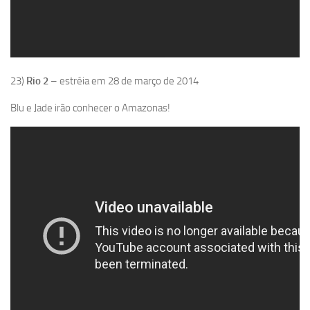
23)
Rio 2
– estréia em 28 de março de 2014
Blu e Jade irão conhecer o Amazonas!