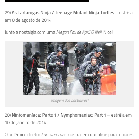
29)
As Tartarugas Ninja / Teenage Mutant Ninja Turtles
– estréia
em 8 de agosto de 2014
Junte a nostalgia com uma
Megan Fox de April O’Neil
. Nice!
Imagem dos bastidores!
28)
Ninfomaníaca: Parte 1 / Nymphomaniac: Part 1
– estréia em
10 de janeiro de 2014
O polêmico diretor
Lars von Trier
mostra, em um filme para maiores