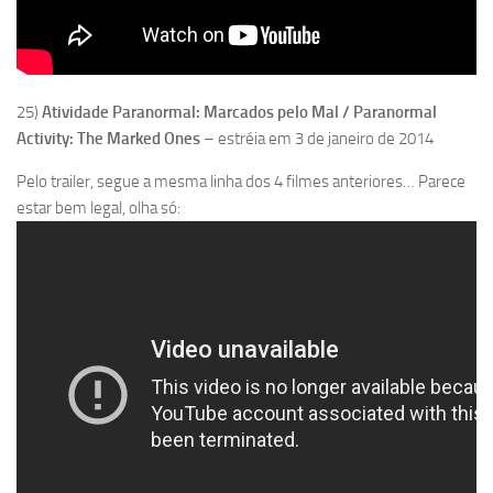
25)
Atividade Paranormal: Marcados pelo Mal / Paranormal
Activity: The Marked Ones
– estréia em 3 de janeiro de 2014
Pelo trailer, segue a mesma linha dos 4 filmes anteriores… Parece
estar bem legal, olha só: