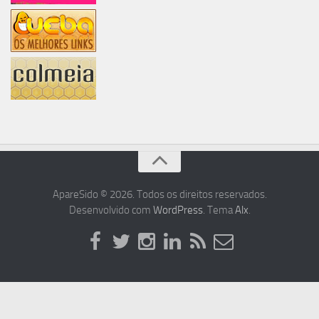
ApareSido © 2026. Todos os direitos reservados.
Desenvolvido com
WordPress
. Tema
Alx
.