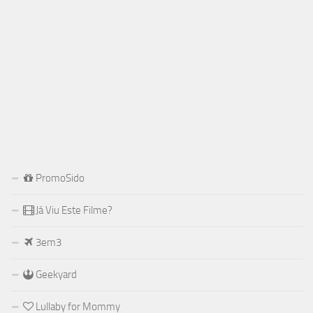
PromoSido
Já Viu Este Filme?
3em3
Geekyard
Lullaby for Mommy