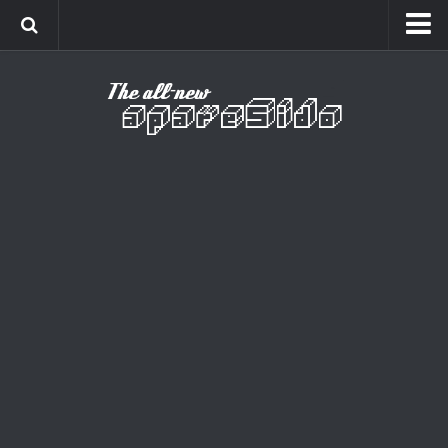
Home
Cinema
Curiosidades
Esportes
Games
Humor
Listas
Música
Séries
Universo
Vídeo