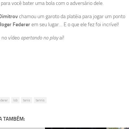
 para você bater uma bola com o adversário dele.
Dimitrov
chamou um garoto da platéia para jogar um ponto
Roger Federer
em seu lugar… E o que ele fez foi incrível!
 no vídeo
apertando no play
aí!
ederer
lob
tenis
tennis
A TAMBÉM: