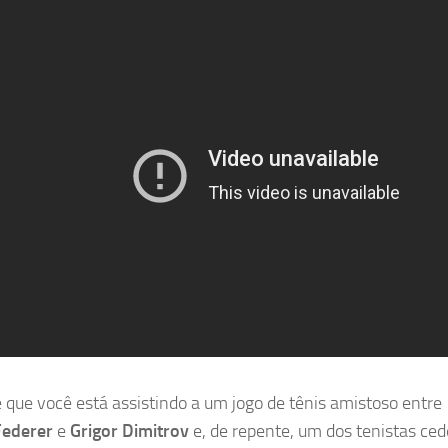
 que você está assistindo a um jogo de tênis amistoso entre
Federer
e
Grigor Dimitrov
e, de repente, um dos tenistas ced