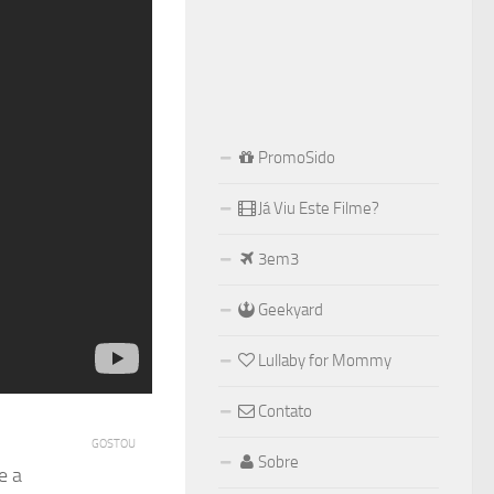
PromoSido
Já Viu Este Filme?
3em3
Geekyard
Lullaby for Mommy
Contato
GOSTOU
Sobre
e a