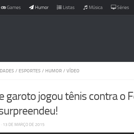
Games
Humor
Listas
Música
Séries
IDADES
/
ESPORTES
/
HUMOR
/
VÍDEO
e garoto jogou tênis contra o 
 surpreendeu!
· 13 DE MARÇO DE 2015