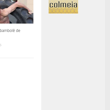
 bambolê de
5