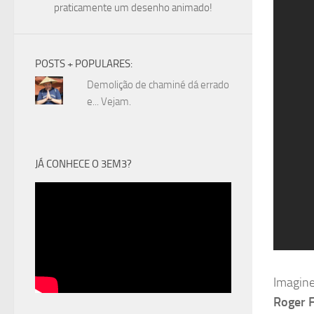
praticamente um desenho animado!
POSTS + POPULARES:
Demolição de chaminé dá errado
e... Vejam.
JÁ CONHECE O 3EM3?
Imagine
Roger 