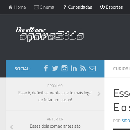
Home
Cinema
Curiosidades
Esportes
SOCIAL:
CURIOS
PRÓXIMO
Ess
Esse é, definitivamente, o jeito mais legal
de fritar um bacon!
E o
ANTERIOR
POR
SIDO
Esses dois comediantes são