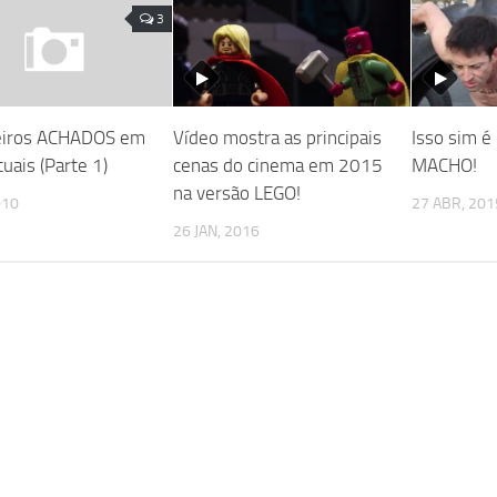
3
eiros ACHADOS em
Vídeo mostra as principais
Isso sim é
rtuais (Parte 1)
cenas do cinema em 2015
MACHO!
na versão LEGO!
010
27 ABR, 201
26 JAN, 2016