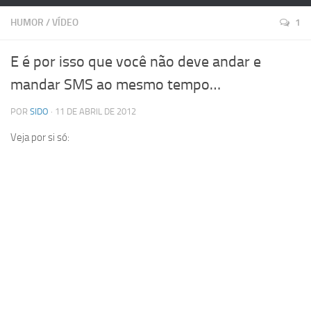
HUMOR
/
VÍDEO
1
E é por isso que você não deve andar e
mandar SMS ao mesmo tempo…
POR
SIDO
· 11 DE ABRIL DE 2012
Veja por si só: