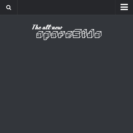
Home
Cinema
Curiosidades
Esportes
Games
Humor
Listas
Música
Séries
Universo
Vídeo