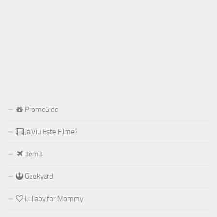
PromoSido
Já Viu Este Filme?
3em3
Geekyard
Lullaby for Mommy