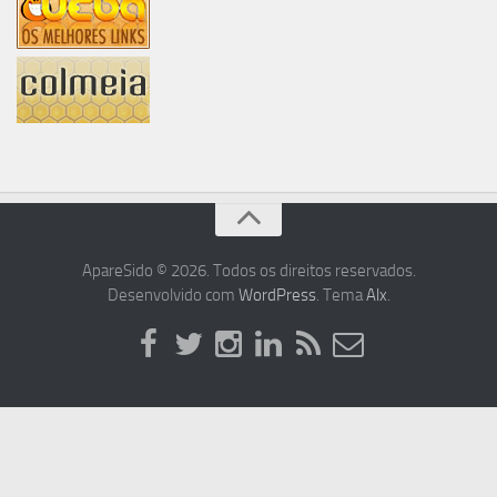
ApareSido © 2026. Todos os direitos reservados.
Desenvolvido com
WordPress
. Tema
Alx
.