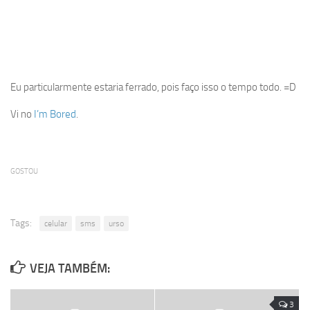
Eu particularmente estaria ferrado, pois faço isso o tempo todo. =D
Vi no
I’m Bored
.
GOSTOU
Tags:
celular
sms
urso
VEJA TAMBÉM:
3