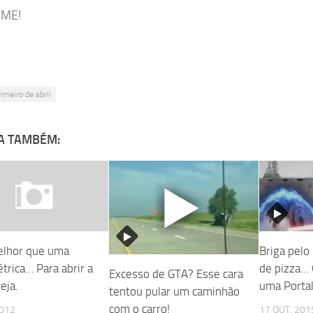
ME!
rimeiro de abril
A TAMBÉM:
lhor que uma
Briga pelo
étrica… Para abrir a
de pizza… 
Excesso de GTA? Esse cara
eja.
uma Portal
tentou pular um caminhão
com o carro!
2012
17 OUT, 201