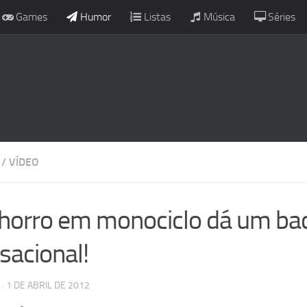
Games
Humor
Listas
Música
Séries
/
VÍDEO
horro em monociclo dá um bac
sacional!
· 1 DE ABRIL DE 2012