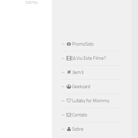
GOSTOU
PromoSido
Já Viu Este Filme?
3em3
Geekyard
Lullaby for Mommy
Contato
Sobre