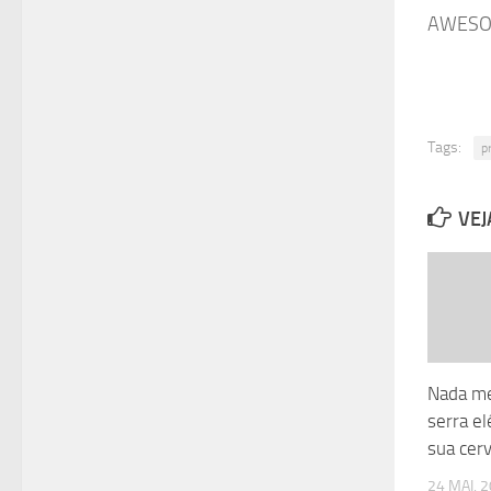
AWESO
Tags:
p
VEJ
Nada me
serra el
sua cerv
24 MAI, 