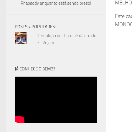
MELHOR
Rhapsody enquanto está sendo preso!
Este ca
MONOCIC
POSTS + POPULARES:
Demolição de chaminé dá errado
e... Vejam.
JÁ CONHECE O 3EM3?