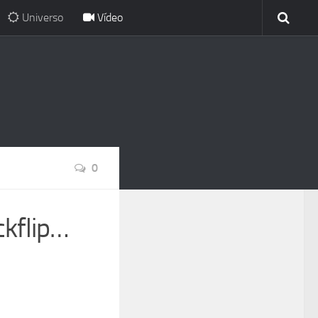
Universo
Vídeo
0
kflip…