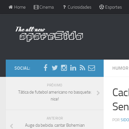
Home
Cinema
Curiosidades
Esportes
SOCIAL:
HUMOR
PRÓXIMO
Cac
Tática de futebol americano no basquete:
nice!
Sen
ANTERIOR
POR
SIDO
Auge da bebida: cantar Bohemian