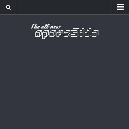
Home
Cinema
Curiosidades
Esportes
Games
Humor
Listas
Música
Séries
Universo
Vídeo