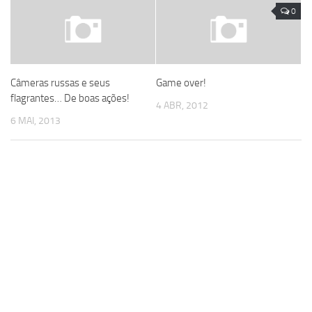
0
Câmeras russas e seus
Game over!
flagrantes… De boas ações!
4 ABR, 2012
6 MAI, 2013