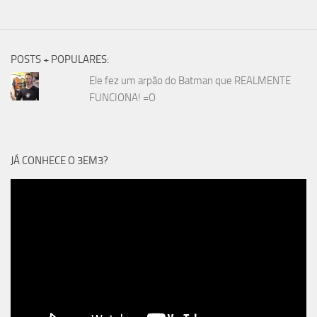
POSTS + POPULARES:
Ele fez um arpão do Batman que REALMENTE
FUNCIONA! =O
JÁ CONHECE O 3EM3?