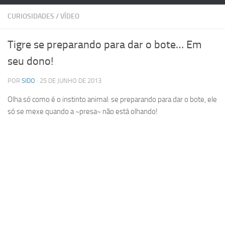
CURIOSIDADES
/
VÍDEO
Tigre se preparando para dar o bote… Em
seu dono!
POR
SIDO
· 25 DE JUNHO DE 2013
Olha só como é o instinto animal: se preparando para dar o bote, ele
só se mexe quando a ~presa~ não está olhando!