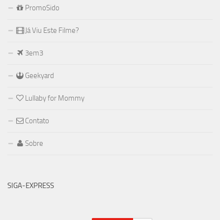
PromoSido
Já Viu Este Filme?
3em3
Geekyard
Lullaby for Mommy
Contato
Sobre
SIGA-EXPRESS