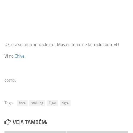
Ok, era só uma brincadeira… Mas eu teria me borrado todo. =D
Vi no
Chive
.
GOSTOU
Tags:
bote
stalking
Tiger
tigre
VEJA TAMBÉM: