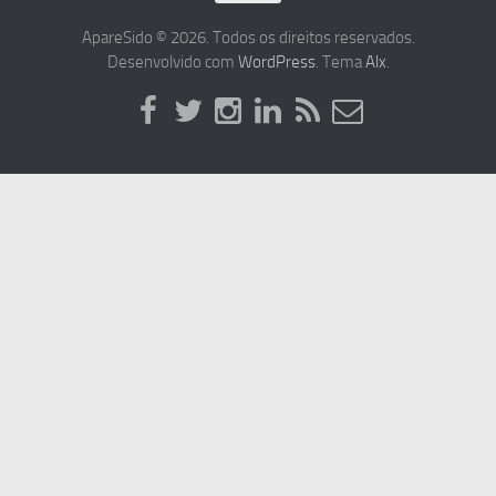
ApareSido © 2026. Todos os direitos reservados.
Desenvolvido com
WordPress
. Tema
Alx
.