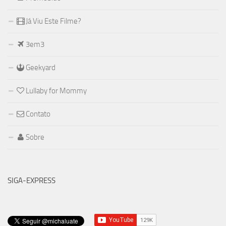
Já Viu Este Filme?
3em3
Geekyard
Lullaby for Mommy
Contato
Sobre
SIGA-EXPRESS