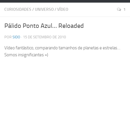
CURIOSIDADES
/
UNIVERSO
/
VÍDEO
1
Pálido Ponto Azul… Reloaded
POR
SIDO
· 15 DE SETEMBRO DE 2010
Vídeo fantástico, comparando tamanhos de planetas e estrelas…
Somos insignificantes =)