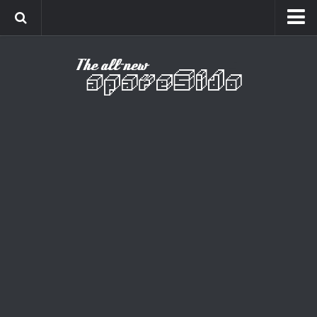
Home
Cinema
Curiosidades
Esportes
Games
Humor
Listas
Música
Séries
Universo
Vídeo