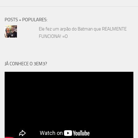
POSTS + POPULARES:
Ele fez um arpão do Batman que REALMENTE
FUNCIONA! =O
JÁ CONHECE O 3EM3?