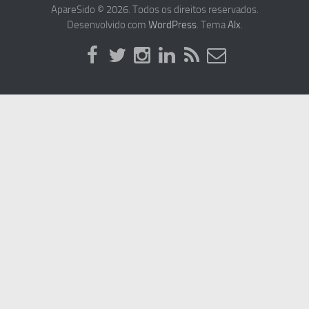
ApareSido © 2026. Todos os direitos reservados.
Desenvolvido com
WordPress
. Tema
Alx
.