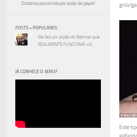
Distância percorrida por avião de papel!
grilo/g
POSTS + POPULARES:
Ele fez um arpão do Batman que
REALMENTE FUNCIONA! =O
JÁ CONHECE O 3EM3?
Este ti
gafanho