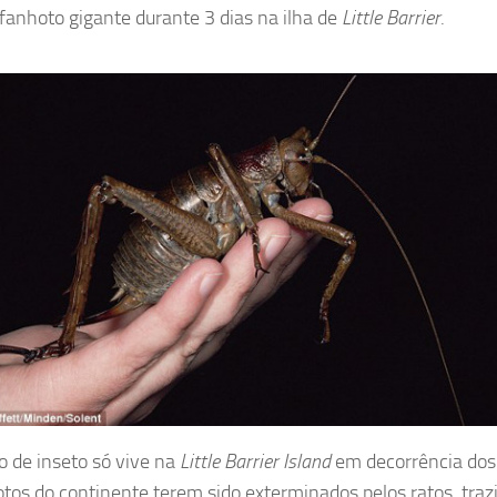
afanhoto gigante durante 3 dias na ilha de
Little Barrier
.
po de inseto só vive na
Little Barrier Island
em decorrência dos
tos do continente terem sido exterminados pelos ratos, traz