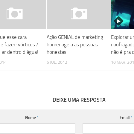
que esse cara
Ação GENIAL de marketing
Explorar u
 fazer: vórtices /
homenageia as pessoas
naufragado
 ar dentro d’água!
honestas
não é pra 
2014
6 JUL, 2012
10 MAR, 20
DEIXE UMA RESPOSTA
Nome
*
Email
*