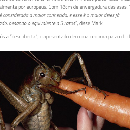
almente por europeus. Com 18cm de envergadura das asas, 
é considerada a maior conhecida, e esse é o maior deles já
ado, pesando o equivalente a 3 ratos
“, disse Mark.
ós a “descoberta”, o aposentado deu uma cenoura para o bic