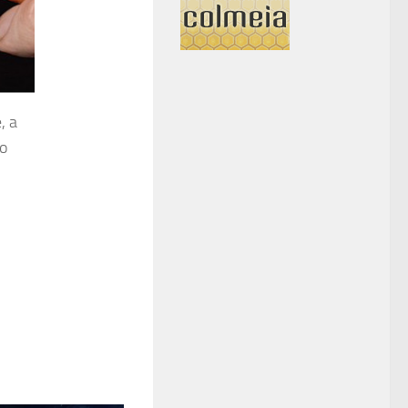
, a
 o