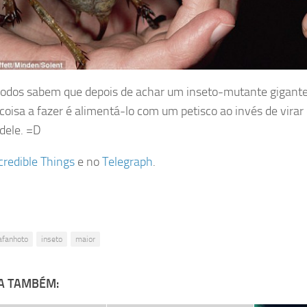
 todos sabem que depois de achar um inseto-mutante gigante
coisa a fazer é alimentá-lo com um petisco ao invés de virar
 dele. =D
credible Things
e no
Telegraph
.
afanhoto
inseto
maior
A TAMBÉM: