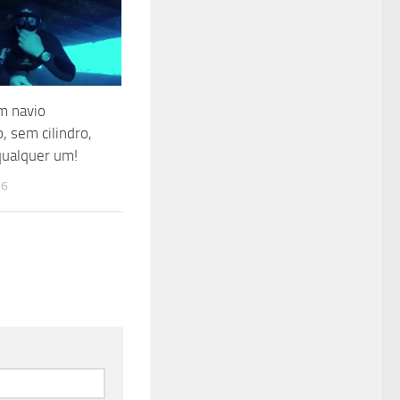
m navio
, sem cilindro,
qualquer um!
16