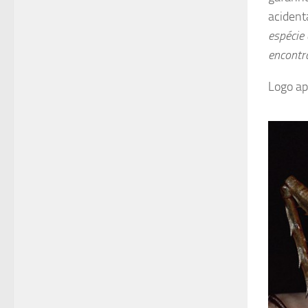
acident
espécie 
encontr
Logo ap