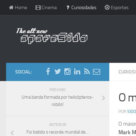
Home
Cinema
Curiosidades
Esportes
SOCIAL:
CURIOS
PRÓXIMO
O m
Uma banda formada por helicópteros-
robôs!
POR
SIDO
O maior
ANTERIOR
Mark M
Foi batido o recorde mundial de…