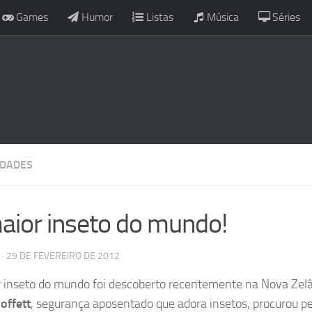
Games
Humor
Listas
Música
Séries
IDADES
aior inseto do mundo!
· 29 DE FEVEREIRO DE 2012
 inseto do mundo foi descoberto recentemente na Nova Zelâ
offett
, segurança aposentado que adora insetos, procurou pe