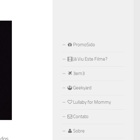
PromoSido
Já Viu Este Filme?
3em3
Geekyard
Lullaby for Mommy
Contato
Sobre
idos