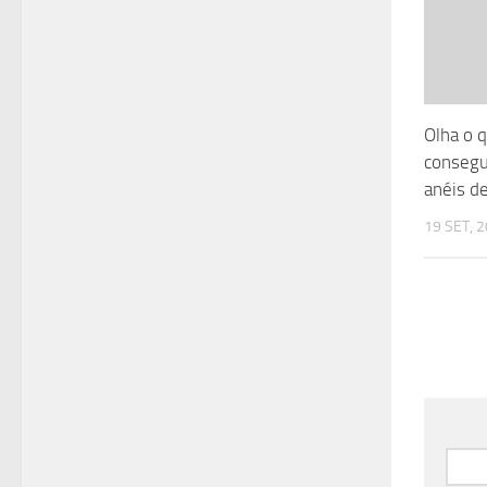
Olha o 
consegue
anéis de
19 SET, 