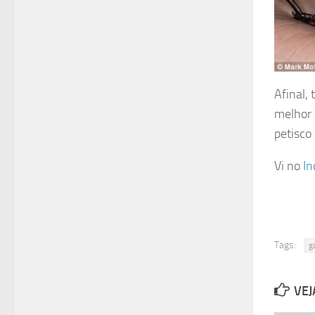
Afinal,
melhor 
petisco
Vi no
In
Tags:
g
VEJ