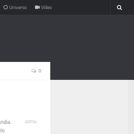
Universo
Vídeo
0
ndia.
GOSTOU
lo