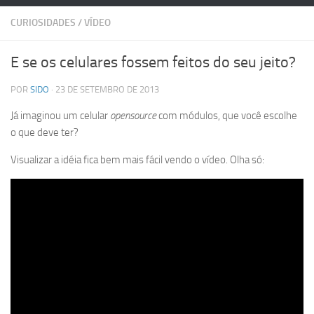
CURIOSIDADES
/
VÍDEO
E se os celulares fossem feitos do seu jeito?
POR
SIDO
· 23 DE SETEMBRO DE 2013
Já imaginou um celular
opensource
com módulos, que você escolhe
o que deve ter?
Visualizar a idéia fica bem mais fácil vendo o vídeo. Olha só: