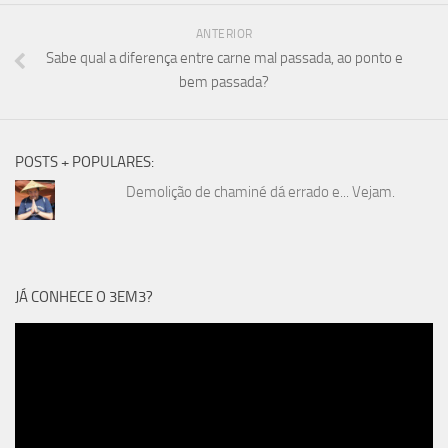
ANTERIOR
Sabe qual a diferença entre carne mal passada, ao ponto e
bem passada?
POSTS + POPULARES:
Demolição de chaminé dá errado e... Vejam.
JÁ CONHECE O 3EM3?