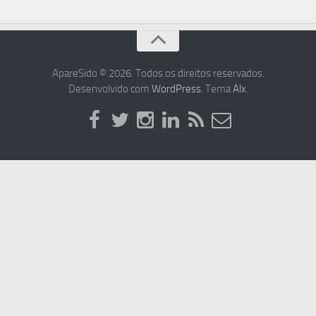
ApareSido © 2026. Todos os direitos reservados.
Desenvolvido com
WordPress
. Tema
Alx
.