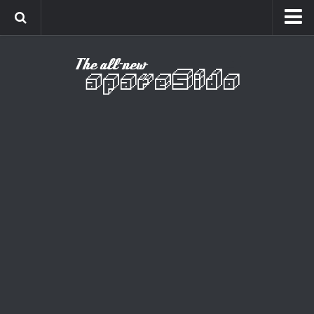
Home
Cinema
Curiosidades
Esportes
Games
Humor
Listas
Música
Séries
Universo
Vídeo