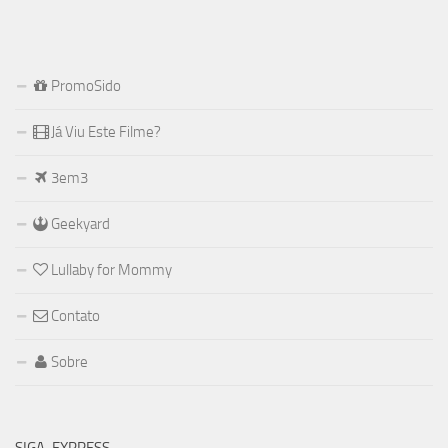
PromoSido
Já Viu Este Filme?
3em3
Geekyard
Lullaby for Mommy
Contato
Sobre