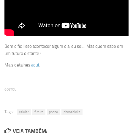
Bem difícil isso acontecer algum dia, eu sei… Mas quem sabe em
um futuro distante?
Mais detalhes
aqui
.
GOSTOU
Tags:
celular
futuro
phone
phonebloks
VEJA TAMBÉM: