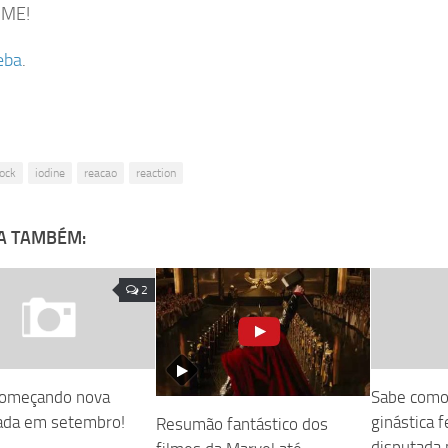
ME!
eba
.
lock
iodine
reacao
reaction
A TAMBÉM:
2
começando nova
Sabe como 
ada em setembro!
ginástica 
Resumão fantástico dos
disputada