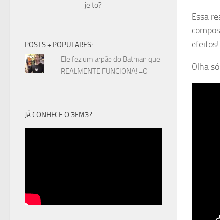
jeito?
Essa r
compost
efeitos!
POSTS + POPULARES:
Ele fez um arpão do Batman que
Olha só
REALMENTE FUNCIONA! =O
JÁ CONHECE O 3EM3?