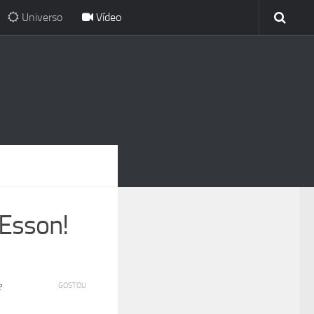
Universo
Vídeo
Esson!
e
GOSTOU