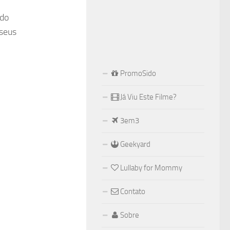
 do
 seus
PromoSido
Já Viu Este Filme?
3em3
Geekyard
Lullaby for Mommy
Contato
Sobre