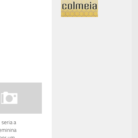
seria a
feminina
 por um