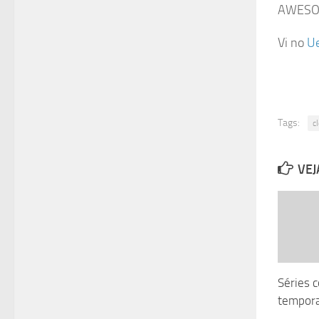
AWESO
Vi no
U
Tags:
c
VEJ
Séries 
tempor