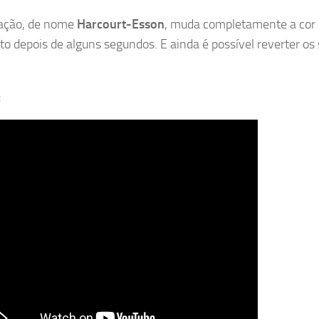
eação, de nome
Harcourt-Esson
, muda completamente a cor
o depois de alguns segundos. E ainda é possível reverter os
: