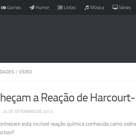
Games
Humor
Listas
Música
Séries
IDADES
/
VÍDEO
heçam a Reação de Harcourt-
· 24 DE SETEMBRO DE 2013
onhecem esta incrível reação química conhecida como
iodin
action
?