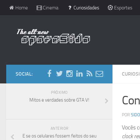
Home
Cinema
Curiosidades
Esportes
SOCIAL:
CURIOS
PRÓXIMO
Con
Mitos e verdades sobre GTA V!
POR
SIDO
Vocês c
ANTERIOR
clock re
E se os celulares fossem feitos do seu