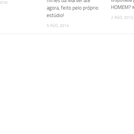
filmes da Marvel até
2010
HOMEM? #
agora, feito pelo próprio
estúdio!
2 AGO, 2012
5 AGO, 2014