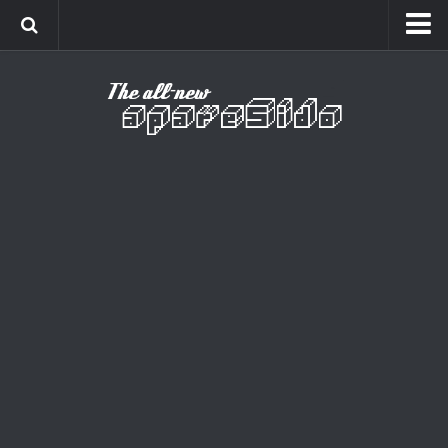
Home
Cinema
Curiosidades
Esportes
Games
Humor
Listas
Música
Séries
Universo
Vídeo