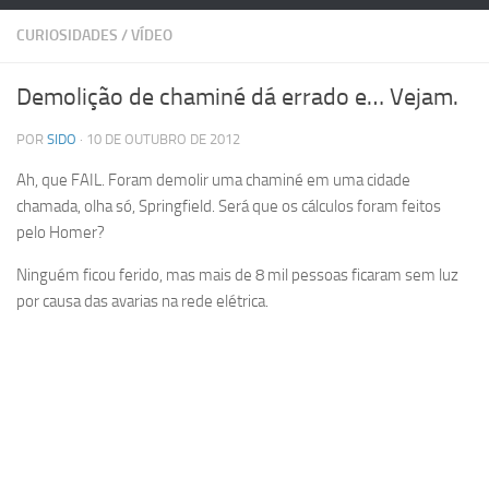
CURIOSIDADES
/
VÍDEO
Demolição de chaminé dá errado e… Vejam.
POR
SIDO
· 10 DE OUTUBRO DE 2012
Ah, que FAIL. Foram demolir uma chaminé em uma cidade
chamada, olha só, Springfield. Será que os cálculos foram feitos
pelo Homer?
Ninguém ficou ferido, mas mais de 8 mil pessoas ficaram sem luz
por causa das avarias na rede elétrica.