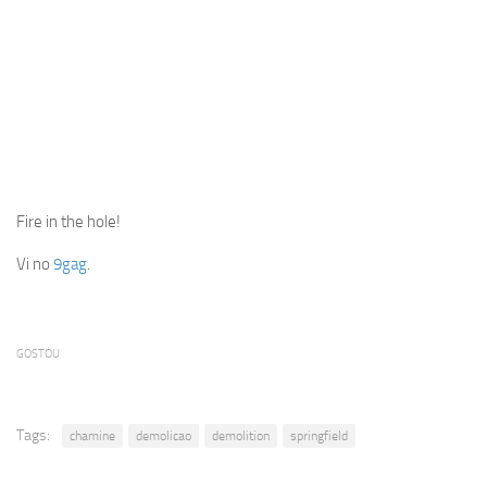
Fire in the hole!
Vi no
9gag
.
GOSTOU
Tags:
chamine
demolicao
demolition
springfield