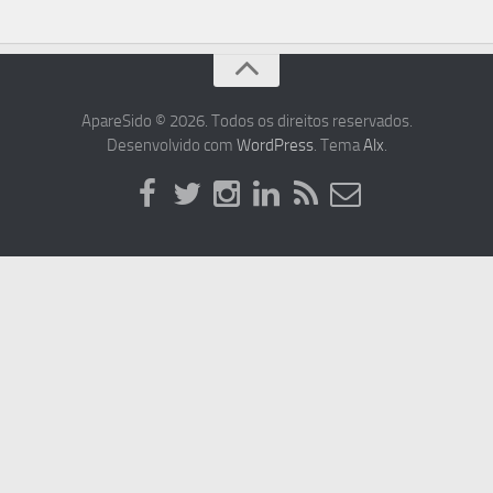
ApareSido © 2026. Todos os direitos reservados.
Desenvolvido com
WordPress
. Tema
Alx
.