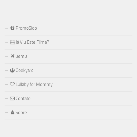
PromoSido
Já Viu Este Filme?
3em3
Geekyard
Lullaby for Mommy
Contato
Sobre