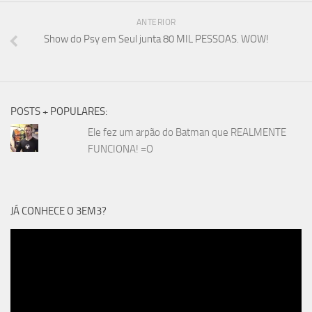
ANTERIOR
Show do Psy em Seul junta 80 MIL PESSOAS. WOW!
POSTS + POPULARES:
Ele fez um arpão do Batman que REALMENTE
FUNCIONA! =O
JÁ CONHECE O 3EM3?