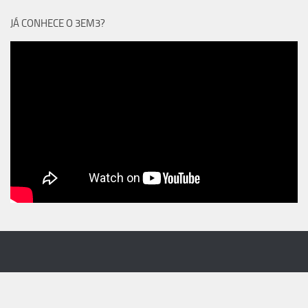
JÁ CONHECE O 3EM3?