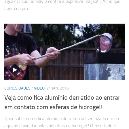
água? Clique no play e confira a explosiva reação! :) Acho que
agora dá pra...
CURIOSIDADES
/
VÍDEO
21 JAN, 2016
Veja como fica alumínio derretido ao entrar
em contato com esferas de hidrogel!
Quer saber como fica alumínio derretido ao ser jogado em um
aquário cheio daquelas bolinhas de hidrogel? O resultado é