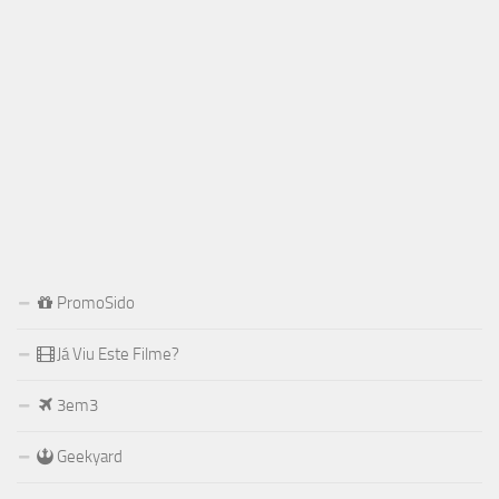
PromoSido
Já Viu Este Filme?
3em3
Geekyard