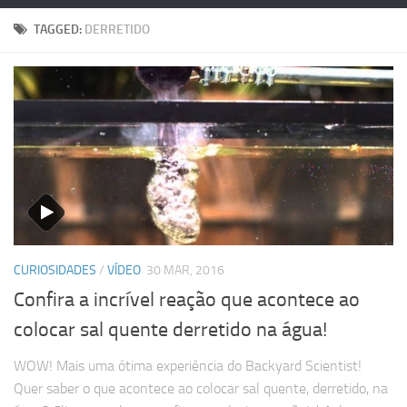
TAGGED:
DERRETIDO
CURIOSIDADES
/
VÍDEO
30 MAR, 2016
Confira a incrível reação que acontece ao
colocar sal quente derretido na água!
WOW! Mais uma ótima experiência do Backyard Scientist!
Quer saber o que acontece ao colocar sal quente, derretido, na