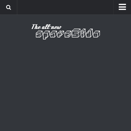
Home
Cinema
Curiosidades
Esportes
Games
Humor
Listas
Música
Séries
Universo
Vídeo