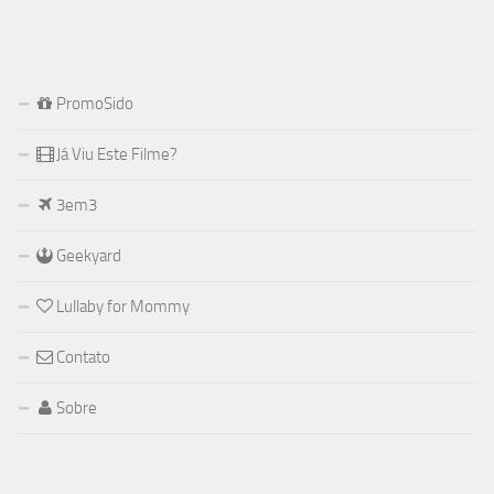
PromoSido
Já Viu Este Filme?
3em3
Geekyard
Lullaby for Mommy
Contato
Sobre