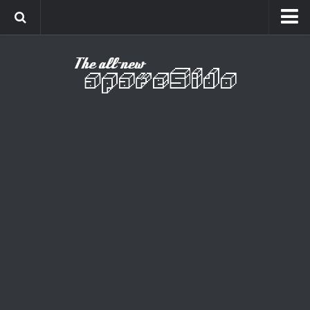
Home
Cinema
Curiosidades
Esportes
Games
Humor
Listas
Música
Séries
Universo
Vídeo