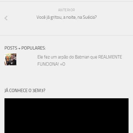
ANTERIOR
Você já gritou, a noite, na Suécia?
POSTS + POPULARES:
Ele fez um arpão do Batman que REALMENTE
FUNCIONA! =O
JÁ CONHECE O 3EM3?