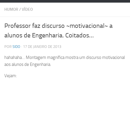
HUMOR
/
VÍDEO
Professor faz discurso ~motivacional~ a
alunos de Engenharia. Coitados…
POR
SIDO
· 17 DE JANEIRO DE 2013
hahahaha… Montagem magnífica mostra um discurso motivacional
aos alunos de Engenharia.
Vejam: