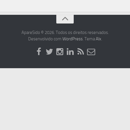
ApareSido © 2026. Todos os direitos reservados.
Desenvolvido com
WordPress
. Tema
Alx
.