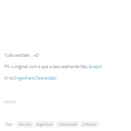
Tudo verdade… =D
PS: o original, com o que o cara realmente fala,
tá aqui
!
Vi no
Engenharia Depressão
!
GOSTOU
Tags:
discurso
engenharia
motivacional
professor