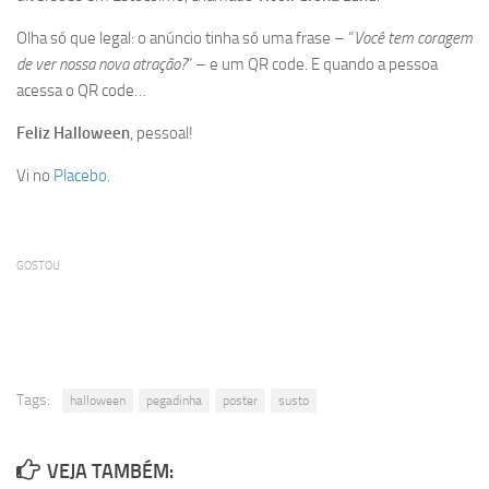
Olha só que legal: o anúncio tinha só uma frase – “
Você tem coragem
de ver nossa nova atração?
” – e um QR code. E quando a pessoa
acessa o QR code…
Feliz Halloween
, pessoal!
Vi no
Placebo
.
GOSTOU
Tags:
halloween
pegadinha
poster
susto
VEJA TAMBÉM: