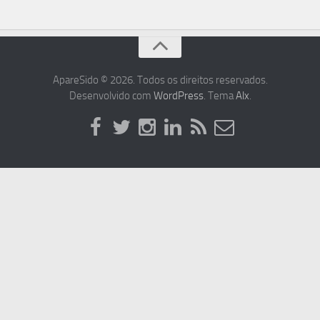
ApareSido © 2026. Todos os direitos reservados.
Desenvolvido com
WordPress
. Tema
Alx
.