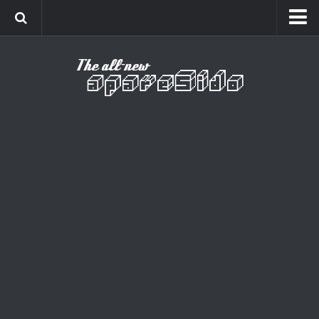
Home
Cinema
Curiosidades
Esportes
Games
Humor
Listas
Música
Séries
Universo
Vídeo