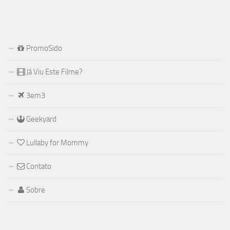
PromoSido
Já Viu Este Filme?
3em3
Geekyard
Lullaby for Mommy
Contato
Sobre