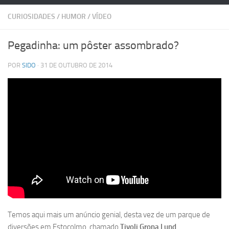
CURIOSIDADES
/
HUMOR
/
VÍDEO
Pegadinha: um pôster assombrado?
POR
SIDO
· 31 DE OUTUBRO DE 2014
Temos aqui mais um anúncio genial, desta vez de um parque de
diversões em Estocolmo, chamado
Tivoli Grona Lund
.