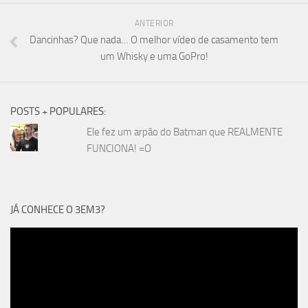
ANTERIOR
Dancinhas? Que nada… O melhor vídeo de casamento tem
um Whisky e uma GoPro!
POSTS + POPULARES:
Ele fez um arpão do Batman que REALMENTE
FUNCIONA! =O
JÁ CONHECE O 3EM3?