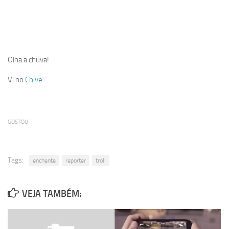
Olha a chuva!
Vi no
Chive
.
GOSTOU
Tags:
enchente
reporter
troll
VEJA TAMBÉM: