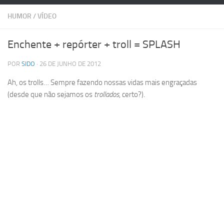
HUMOR
/
VÍDEO
Enchente + repórter + troll = SPLASH
POR
SIDO
· 26 DE JUNHO DE 2012
Ah, os trolls… Sempre fazendo nossas vidas mais engraçadas
(desde que não sejamos os
trollados
, certo?).