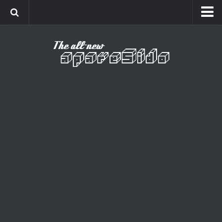
Home
Cinema
Curiosidades
Esportes
Games
Humor
Listas
Música
Séries
Universo
Vídeo