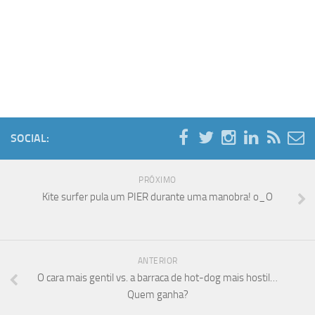
SOCIAL:
PRÓXIMO
Kite surfer pula um PIER durante uma manobra! o_O
ANTERIOR
O cara mais gentil vs. a barraca de hot-dog mais hostil…
Quem ganha?