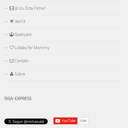
Já Viu Este Filme?
3em3
Geekyard
Lullaby for Mommy
Contato
Sobre
SIGA-EXPRESS