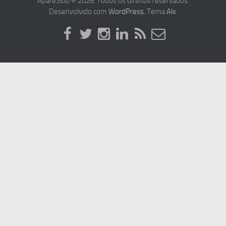
ApareSido © 2026. Todos os direitos reservados.
Desenvolvido com
WordPress
. Tema
Alx
.