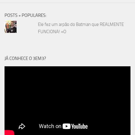
POSTS + POPULARES:
Ele fez um arpão do Batman que REALMENTE
FUNCIONA! =O
JÁ CONHECE O 3EM3?