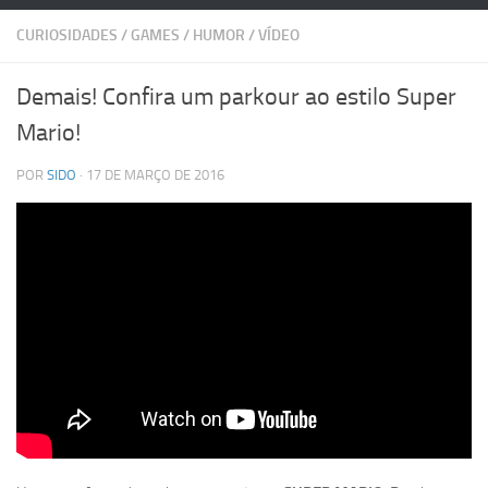
CURIOSIDADES
/
GAMES
/
HUMOR
/
VÍDEO
Demais! Confira um parkour ao estilo Super
Mario!
POR
SIDO
· 17 DE MARÇO DE 2016