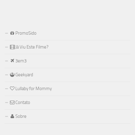
PromoSido
Já Viu Este Filme?
3em3
Geekyard
Lullaby for Mommy
Contato
Sobre