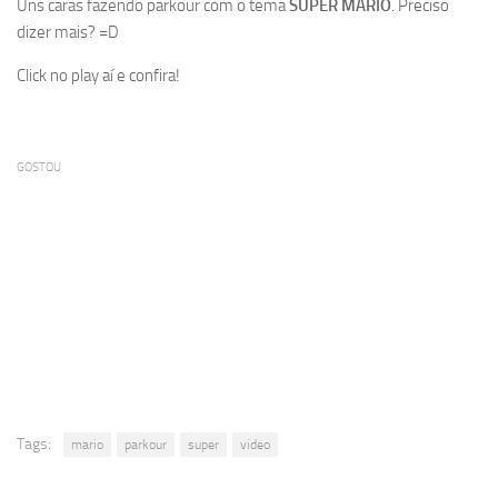
Uns caras fazendo parkour com o tema
SUPER MARIO
. Preciso
dizer mais? =D
Click no play aí e confira!
GOSTOU
Tags:
mario
parkour
super
video