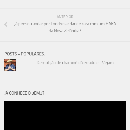
ANTERIOR
Já pensou andar por Londres e dar de cara com um HAKA
da Nova Zelândia?
POSTS + POPULARES:
Demolição de chaminé dá errado e... Vejam.
JÁ CONHECE O 3EM3?