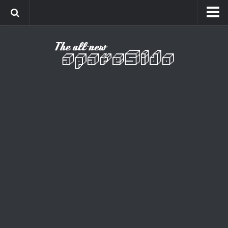
Home
Cinema
Curiosidades
Esportes
Games
Humor
Listas
Música
Séries
Universo
Vídeo