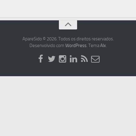
ApareSido © 2026. Todos os direitos reservados.
Desenvolvido com
WordPress
. Tema
Alx
.