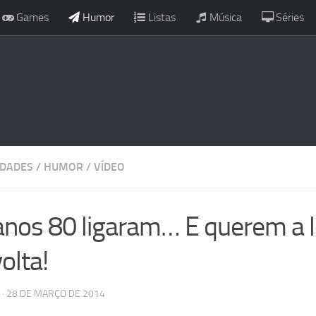
Games
Humor
Listas
Música
Séries
IDADES
/
HUMOR
/
VÍDEO
anos 80 ligaram… E querem a l
olta!
· 28 DE MARÇO DE 2014