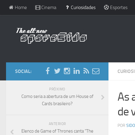
Home
Cinema
Curiosidades
Esportes
SOCIAL:
CURIOS
PRÓXIMO
As 
Como seria a abertura de um House of
Cards brasileiro?
de v
ANTERIOR
POR
SIDO
Elenco de Game of Thrones canta “The