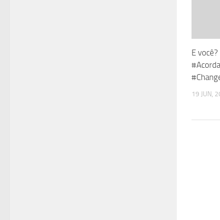
E você?
#Acorda
#Change
19 JUN, 