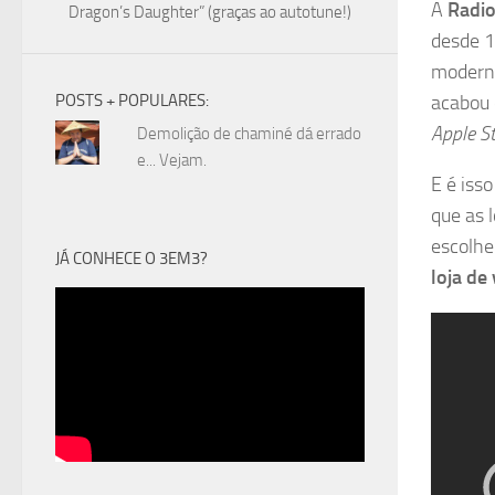
A
Radi
Dragon’s Daughter” (graças ao autotune!)
desde 1
moderno
POSTS + POPULARES:
acabou 
Apple S
Demolição de chaminé dá errado
e... Vejam.
E é iss
que as 
escolhe
JÁ CONHECE O 3EM3?
loja de 