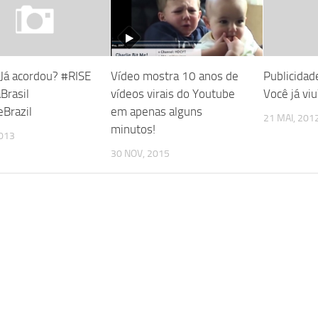
 Já acordou? #RISE
Vídeo mostra 10 anos de
Publicidad
Brasil
vídeos virais do Youtube
Você já viu
Brazil
em apenas alguns
21 MAI, 201
minutos!
2013
30 NOV, 2015