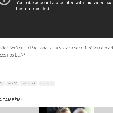
 não? Será que a Radioshack vai voltar a ser referência em ar
icos nos EUA?
0s
anos80
radioshack
superbowl
A TAMBÉM: