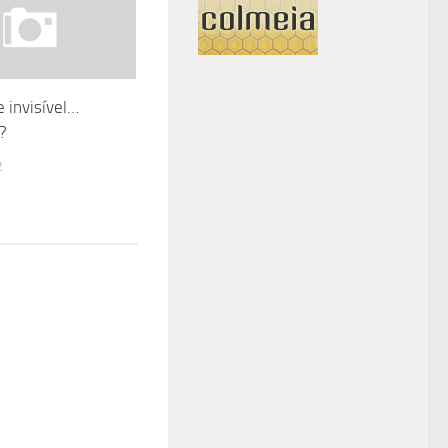
e invisível…
?
2