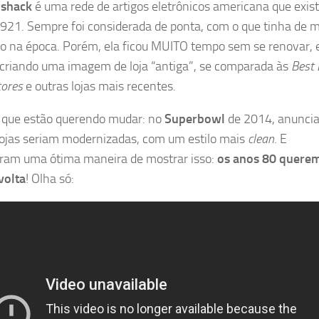
oshack
é uma rede de artigos eletrônicos americana que exis
921. Sempre foi considerada de ponta, com o que tinha de m
 na época. Porém, ela ficou MUITO tempo sem se renovar, 
criando uma imagem de loja “antiga”, se comparada às
Best
tores
e outras lojas mais recentes.
o que estão querendo mudar: no
Superbowl
de 2014, anunci
lojas seriam modernizadas, com um estilo mais
clean
. E
ram uma ótima maneira de mostrar isso:
os anos 80 quere
volta
! Olha só: