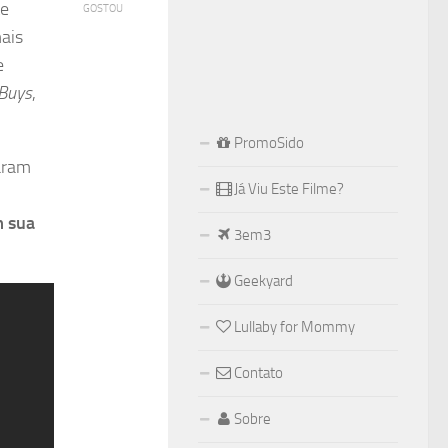
te
GOSTOU
ais
e
 Buys
,
PromoSido
aram
Já Viu Este Filme?
m sua
3em3
Geekyard
Lullaby for Mommy
Contato
Sobre